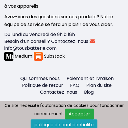
à vos appareils
Avez-vous des questions sur nos produits? Notre
équipe de service se fera un plaisir de vous aider.
Du lundi au vendredi de 9h à 18h
Besoin d’un conseil ? Contactez-nous :
info@tousbatterie.com
Medium
|
Substack
Qui sommes nous
Paiement et livraison
Politique de retour
FAQ
Plan du site
Contactez-nous
Blog
Ce site nécessite l'autorisation de cookies pour fonctionner
Ce site nécessite l'autorisation de cookies pour fonctionner
Accepter
Accepter
correctement.
correctement.
Copyright © 2026 - Tous droit réservés
politique de confidentialité
politique de confidentialité
Tousbatterie.com