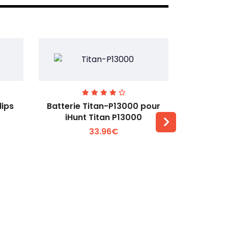
lips
Batterie Titan-P13000 pour
Batterie 
iHunt Titan P13000
33.96€
Voir plus +