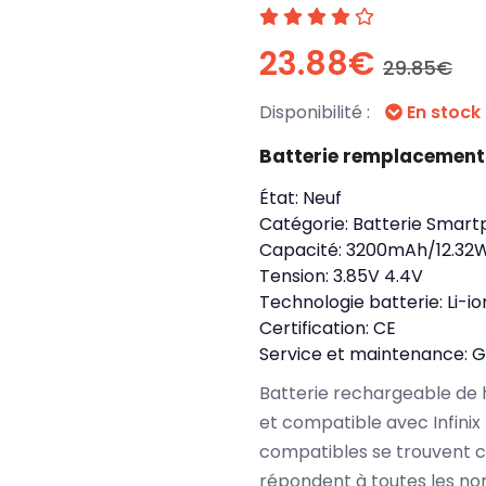
23.88€
29.85€
Disponibilité :
En stock
Batterie remplacement 
État:
Neuf
Catégorie:
Batterie Smart
Capacité:
3200mAh/12.32
Tension:
3.85V 4.4V
Technologie batterie:
Li-io
Certification:
CE
Service et maintenance:
G
Batterie rechargeable de 
et compatible avec Infinix
compatibles se trouvent c
répondent à toutes les no