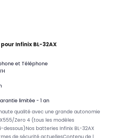
pour Infinix BL-32AX
phone et Téléphone
WH
n
arantie limitée - 1 an
haute qualité avec une grande autonomie
 X555/Zero 4 (tous les modèles
i-dessous)Nos batteries Infinix BL-32AX
rmes de sécurité actuellesContenu de l