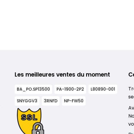
Les meilleures ventes du moment
C
Tr
BA_PO.SP13500
PA-1900-2P2
L80890-001
se
SNYGGV3
3RNFD
NP-FW50
s
Av
No
vo