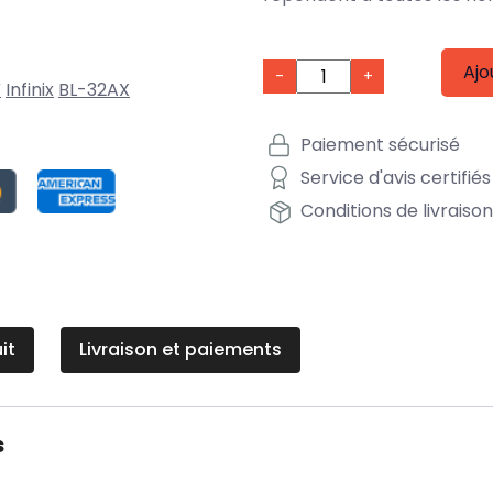
Ajo
-
+
V
Infinix
BL-32AX
Paiement sécurisé
Service d'avis certifiés
Conditions de livraiso
it
Livraison et paiements
s