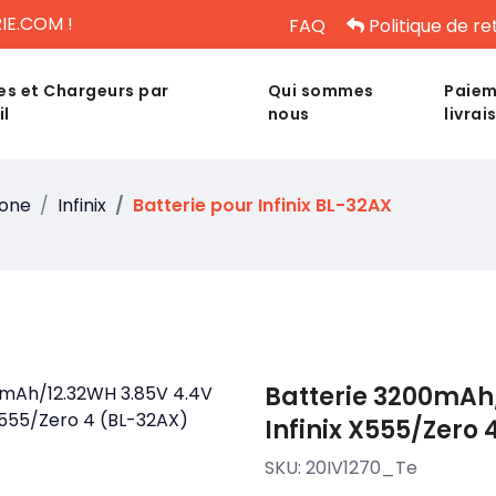
IE.COM !
FAQ
Politique de re
es et Chargeurs par
Qui sommes
Paiem
il
nous
livrai
hone
Infinix
Batterie pour Infinix BL-32AX
Batterie 3200mAh
Infinix X555/Zero
SKU:
20IV1270_Te