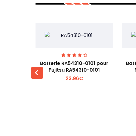
7EGW pour
Batterie RA54310-0101 pour
Bat
D
Fujitsu RA54310-0101
23.96€
 +
Voir plus +