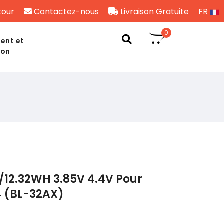
tour
Contactez-nous
Livraison Gratuite
FR
0
ent et
son
/12.32WH 3.85V 4.4V Pour
 4 (BL-32AX)