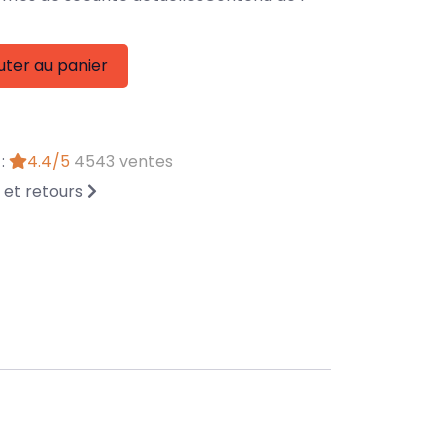
uter au panier
 :
4.4/5
4543 ventes
n et retours