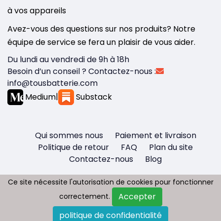
à vos appareils
Avez-vous des questions sur nos produits? Notre
équipe de service se fera un plaisir de vous aider.
Du lundi au vendredi de 9h à 18h
Besoin d’un conseil ? Contactez-nous :
info@tousbatterie.com
Medium
|
Substack
Qui sommes nous
Paiement et livraison
Politique de retour
FAQ
Plan du site
Contactez-nous
Blog
Ce site nécessite l'autorisation de cookies pour fonctionner
Ce site nécessite l'autorisation de cookies pour fonctionner
Accepter
Accepter
correctement.
correctement.
Copyright © 2026 - Tous droit réservés
politique de confidentialité
politique de confidentialité
Tousbatterie.com