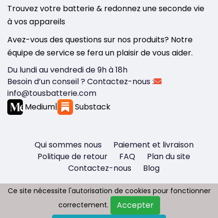
Trouvez votre batterie & redonnez une seconde vie
à vos appareils
Avez-vous des questions sur nos produits? Notre
équipe de service se fera un plaisir de vous aider.
Du lundi au vendredi de 9h à 18h
Besoin d’un conseil ? Contactez-nous :
info@tousbatterie.com
Medium
|
Substack
Qui sommes nous
Paiement et livraison
Politique de retour
FAQ
Plan du site
Contactez-nous
Blog
Ce site nécessite l'autorisation de cookies pour fonctionner
Ce site nécessite l'autorisation de cookies pour fonctionner
Accepter
Accepter
correctement.
correctement.
Copyright © 2026 - Tous droit réservés