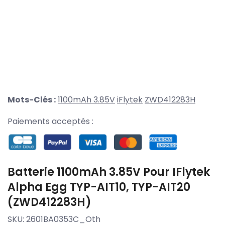
Mots-Clés :
1100mAh 3.85V
iFlytek
ZWD412283H
Paiements acceptés :
Batterie 1100mAh 3.85V Pour IFlytek
Alpha Egg TYP-AIT10, TYP-AIT20
(ZWD412283H)
SKU:
2601BA0353C_Oth