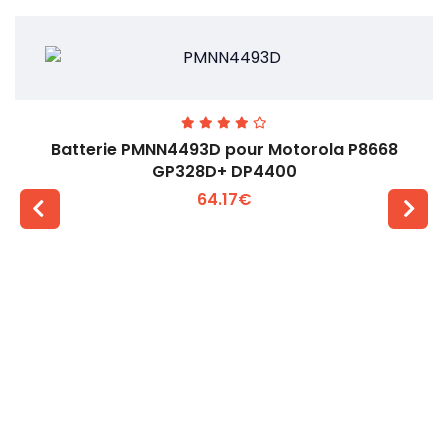
Batterie PMNN4493D pour Motorola P8668
GP328D+ DP4400
64.17€
Voir plus +