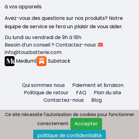
à vos appareils
Avez-vous des questions sur nos produits? Notre
équipe de service se fera un plaisir de vous aider.
Du lundi au vendredi de 9h à 18h
Besoin d’un conseil ? Contactez-nous :
info@tousbatterie.com
Medium
|
Substack
Qui sommes nous
Paiement et livraison
Politique de retour
FAQ
Plan du site
Contactez-nous
Blog
Ce site nécessite l'autorisation de cookies pour fonctionner
Ce site nécessite l'autorisation de cookies pour fonctionner
Accepter
Accepter
correctement.
correctement.
Copyright © 2026 - Tous droit réservés
politique de confidentialité
politique de confidentialité
Tousbatterie.com