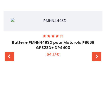
Batterie PMNN4493D pour Motorola P8668
GP328D+ DP4400
64.17€
Voir plus +