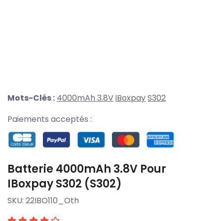
Mots-Clés :
4000mAh 3.8V
iBoxpay
S302
Paiements acceptés :
Batterie 4000mAh 3.8V Pour
IBoxpay S302 (S302)
SKU:
22IBO110_Oth