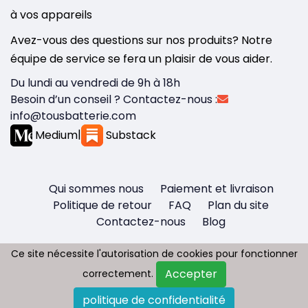
à vos appareils
Avez-vous des questions sur nos produits? Notre
équipe de service se fera un plaisir de vous aider.
Du lundi au vendredi de 9h à 18h
Besoin d’un conseil ? Contactez-nous :
info@tousbatterie.com
Medium
|
Substack
Qui sommes nous
Paiement et livraison
Politique de retour
FAQ
Plan du site
Contactez-nous
Blog
Ce site nécessite l'autorisation de cookies pour fonctionner
Ce site nécessite l'autorisation de cookies pour fonctionner
Accepter
Accepter
correctement.
correctement.
Copyright © 2026 - Tous droit réservés
politique de confidentialité
politique de confidentialité
Tousbatterie.com