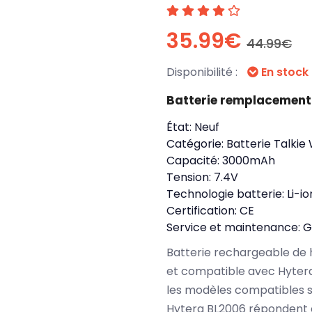
35.99€
44.99€
Disponibilité :
En stock
Batterie remplacement
État:
Neuf
Catégorie:
Batterie Talkie
Capacité:
3000mAh
Tension:
7.4V
Technologie batterie:
Li-io
Certification:
CE
Service et maintenance:
G
Batterie rechargeable de 
et compatible avec Hyte
les modèles compatibles s
Hytera BL2006 répondent à