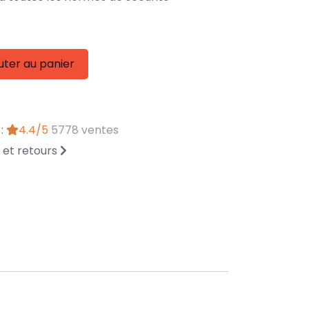
uter au panier
 :
4.4/5
5778 ventes
n et retours