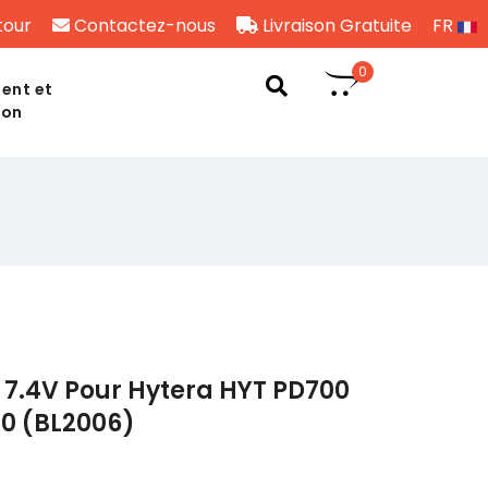
tour
Contactez-nous
Livraison Gratuite
FR
0
ent et
son
 7.4V Pour Hytera HYT PD700
0 (BL2006)