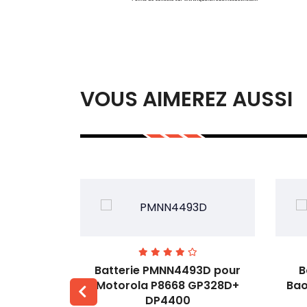
VOUS AIMEREZ AUSSI
3H pour
Batterie PMNN4493D pour
B
53M
Motorola P8668 GP328D+
Bao
DP4400