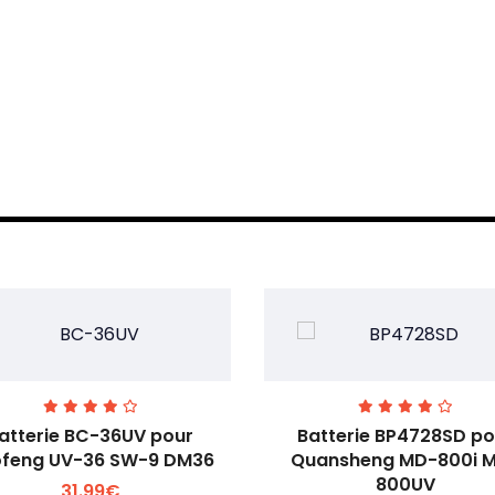
atterie BC-36UV pour
Batterie BP4728SD po
feng UV-36 SW-9 DM36
Quansheng MD-800i 
800UV
31.99€