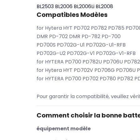
BL2503
BL2006
BL2006Li
BL2008
Compatibles Modèles
for Hytera HYT PD702 PD782 PD785 PD70
DMR PD-702 DMR PD-782 PD-700
PD700S PD702G-U1 PD702G-U1-RFB
PD702G-U2 PD702G-V1 PD702G-V1-RFB
for HYTERA PD700 PD782U PD706U PD78
for Hytera HYT PD702V PD706G PD706U
for HYTERA PD700 PD702 PD780 PD782 
Pour garantir la compatibilité, veuillez vér
Comment choisir la bonne batte
équipement modèle