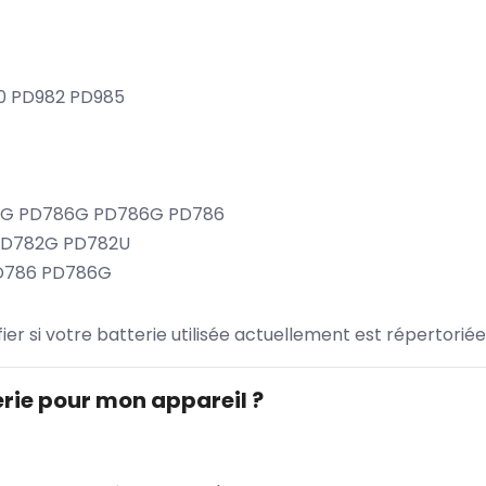
0 PD982 PD985
2G PD786G PD786G PD786
 PD782G PD782U
PD786 PD786G
ifier si votre batterie utilisée actuellement est répertoriée
rie pour mon appareil ?