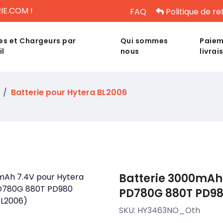
IE.COM !
FAQ
Politique de re
es et Chargeurs par
Qui sommes
Paiem
il
nous
livrai
Batterie pour Hytera BL2006
Batterie 3000mAh
PD780G 880T PD98
SKU:
HY3463NO_Oth