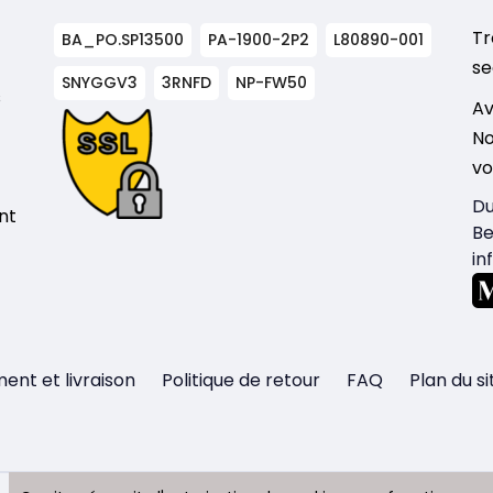
Tr
BA_PO.SP13500
PA-1900-2P2
L80890-001
se
SNYGGV3
3RNFD
NP-FW50
s
Av
No
vo
Du
nt
Be
in
ent et livraison
Politique de retour
FAQ
Plan du si