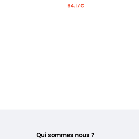
 +
Voir plus +
64.17€
Qui sommes nous ?