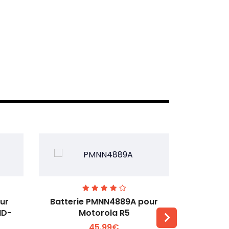
ur
Batterie PMNN4889A pour
Batterie 
MD-
Motorola R5
T
45.99€