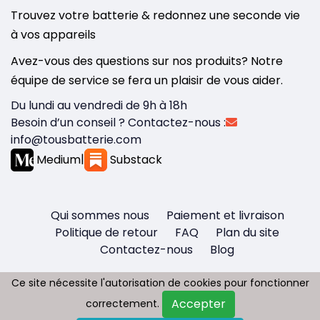
Trouvez votre batterie & redonnez une seconde vie
à vos appareils
Avez-vous des questions sur nos produits? Notre
équipe de service se fera un plaisir de vous aider.
Du lundi au vendredi de 9h à 18h
Besoin d’un conseil ? Contactez-nous :
info@tousbatterie.com
Medium
|
Substack
Qui sommes nous
Paiement et livraison
Politique de retour
FAQ
Plan du site
Contactez-nous
Blog
Ce site nécessite l'autorisation de cookies pour fonctionner
Ce site nécessite l'autorisation de cookies pour fonctionner
Accepter
Accepter
correctement.
correctement.
Copyright © 2026 - Tous droit réservés