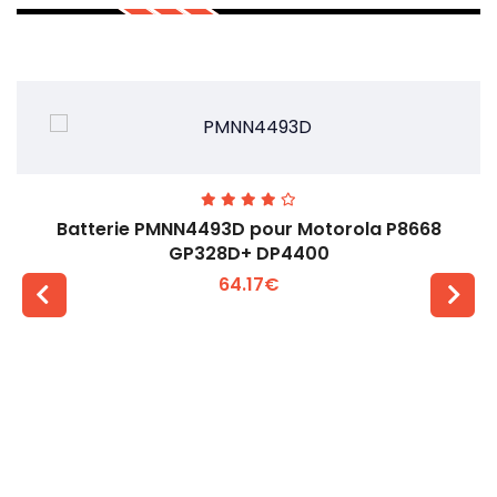
Batterie PMNN4493D pour Motorola P8668
GP328D+ DP4400
64.17€
Voir plus +