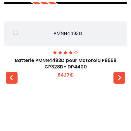
Batterie PMNN4493D pour Motorola P8668
GP328D+ DP4400
64.17€
Voir plus +