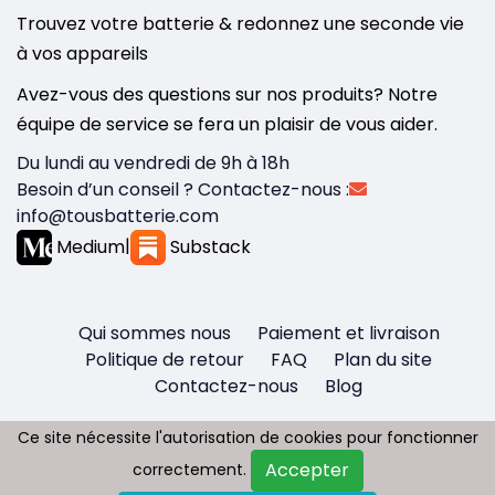
Trouvez votre batterie & redonnez une seconde vie
à vos appareils
Avez-vous des questions sur nos produits? Notre
équipe de service se fera un plaisir de vous aider.
Du lundi au vendredi de 9h à 18h
Besoin d’un conseil ? Contactez-nous :
info@tousbatterie.com
Medium
|
Substack
Qui sommes nous
Paiement et livraison
Politique de retour
FAQ
Plan du site
Contactez-nous
Blog
Ce site nécessite l'autorisation de cookies pour fonctionner
Ce site nécessite l'autorisation de cookies pour fonctionner
Accepter
Accepter
correctement.
correctement.
Copyright © 2026 - Tous droit réservés