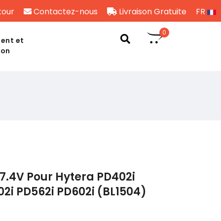
tour
Contactez-nous
Livraison Gratuite
FR
0
ent et
son
7.4V Pour Hytera PD402i
02i PD562i PD602i (BL1504)