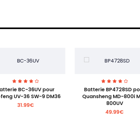
atterie BC-36UV pour
Batterie BP4728SD po
feng UV-36 SW-9 DM36
Quansheng MD-800i 
800UV
31.99€
Voir plus +
Voir plus +
49.99€