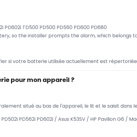
562i PD602i TD500 PD500 PD560 PD600 PD680
battery, so the installer prompts the alarm, which belon
ifier si votre batterie utilisée actuellement est répertoriée
rie pour mon appareil ?
lement situé au bas de l'appareil, le lit et le saisit dan
PD502i PD562i PD602i / Asus K53SV / HP Pavilion G6 / Ma