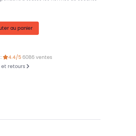
uter au panier
 :
4.4/5
6086 ventes
n et retours