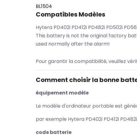
BL1504
Compatibles Modèles
Hytera PD402i PD412i PD482i PD502i PD
This battery is not the original factory 
used normally after the alarm!
Pour garantir la compatibilité, veuillez vér
Comment choisir la bonne batte
équipement modèle
Le modèle d'ordinateur portable est généra
par exemple Hytera PD402i PD412i PD482i 
code batterie