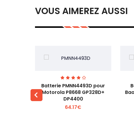
VOUS AIMEREZ AUSSI
3H pour
Batterie PMNN4493D pour
B
53M
Motorola P8668 GP328D+
Bao
DP4400
 +
Voir plus +
64.17€