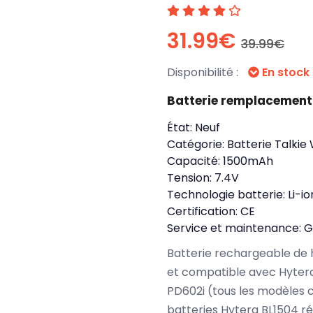
31.99€
39.99€
Disponibilité :
En stock
Batterie remplacement
État:
Neuf
Catégorie:
Batterie Talkie
Capacité:
1500mAh
Tension:
7.4V
Technologie batterie:
Li-io
Certification:
CE
Service et maintenance:
G
Batterie rechargeable de 
et compatible avec Hyter
PD602i (tous les modèles 
batteries Hytera BL1504 r