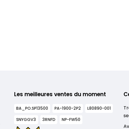
Les meilleures ventes du moment
C
Tr
BA_PO.SP13500
PA-1900-2P2
L80890-001
se
SNYGGV3
3RNFD
NP-FW50
s
Av