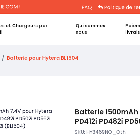
IE.COM !
FAQ
Politique de re
es et Chargeurs par
Qui sommes
Paiem
il
nous
livrai
Batterie pour Hytera BL1504
Batterie 1500mAh 
PD412i PD482i PD5
SKU:
HY3469NO_Oth