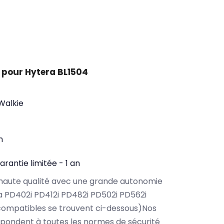
 pour Hytera BL1504
 Walkie
n
arantie limitée - 1 an
haute qualité avec une grande autonomie
a PD402i PD412i PD482i PD502i PD562i
compatibles se trouvent ci-dessous)Nos
épondent à toutes les normes de sécurité