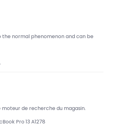
gs to the normal phenomenon and can be
.
s le moteur de recherche du magasin.
cBook Pro 13 A1278