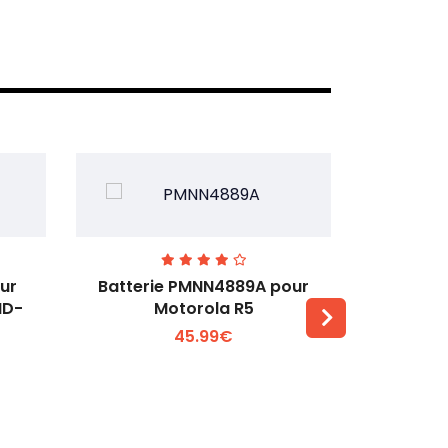
ur
Batterie PMNN4889A pour
Batterie 
MD-
Motorola R5
T
45.99€
Voir plus +