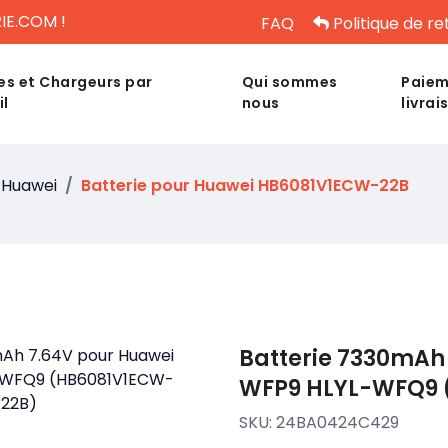
IE.COM !
FAQ
Politique de re
es et Chargeurs par
Qui sommes
Paiem
il
nous
livrai
Huawei
Batterie pour Huawei HB6081V1ECW-22B
Batterie 7330mAh
WFP9 HLYL-WFQ9 
SKU:
24BA0424C429