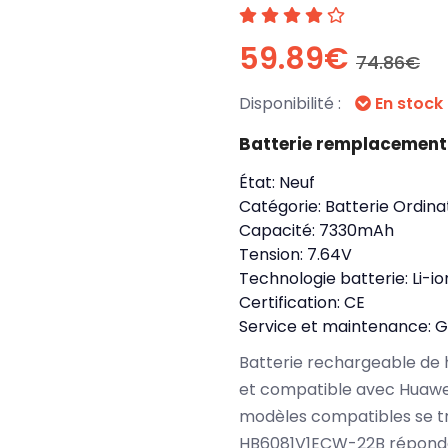
59.89€
74.86€
Disponibilité :
En stock
Batterie remplacemen
État:
Neuf
Catégorie:
Batterie Ordina
Capacité:
7330mAh
Tension:
7.64V
Technologie batterie:
Li-i
Certification:
CE
Service et maintenance:
G
Batterie rechargeable de 
et compatible avec Huawe
modèles compatibles se t
HB6081V1ECW-22B réponden