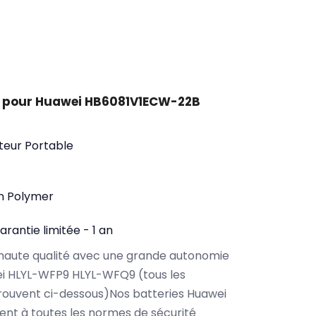
t pour Huawei HB6081V1ECW-22B
teur Portable
on Polymer
arantie limitée - 1 an
haute qualité avec une grande autonomie
i HLYL-WFP9 HLYL-WFQ9 (tous les
rouvent ci-dessous)Nos batteries Huawei
t à toutes les normes de sécurité