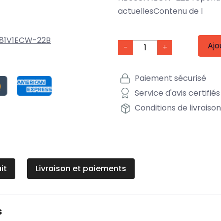
actuellesContenu de l
81V1ECW-22B
Ajo
-
+
Paiement sécurisé
Service d'avis certifiés
Conditions de livraiso
it
Livraison et paiements
s