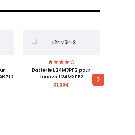
ur
Batterie L24M3PF2 pour
Batter
6AKP10
Lenovo L24M3PF2
Lenovo Th
61.99€
Voir plus +