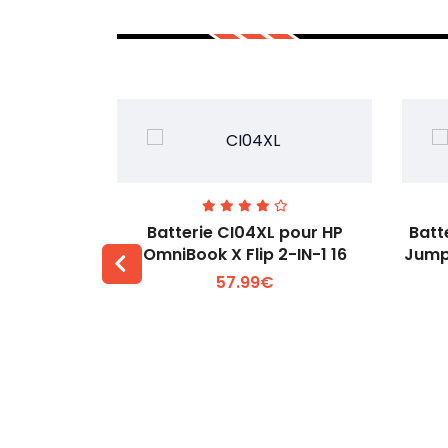
74 pour
Batterie CI04XL pour HP
Batt
-1 Gen 5
OmniBook X Flip 2-IN-1 16
Jump
57.99€
 +
Voir plus +