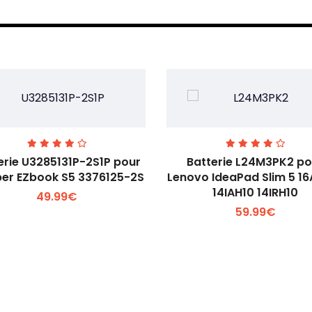
erie U3285131P-2S1P pour
Batterie L24M3PK2 po
er EZbook S5 3376125-2S
Lenovo IdeaPad Slim 5 1
14IAH10 14IRH10
49.99€
Voir plus +
Voir plus +
59.99€