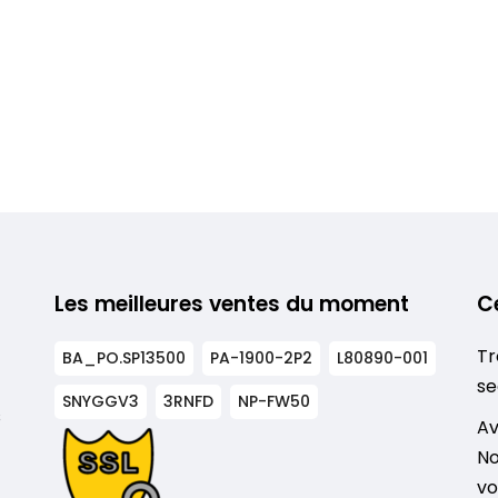
Les meilleures ventes du moment
C
Tr
BA_PO.SP13500
PA-1900-2P2
L80890-001
se
SNYGGV3
3RNFD
NP-FW50
s
Av
No
vo