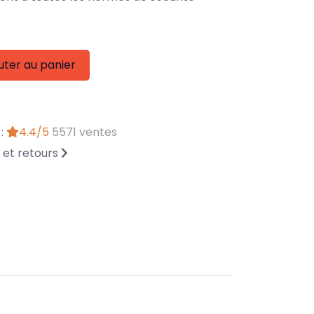
uter au panier
 :
4.4/5
5571 ventes
n et retours