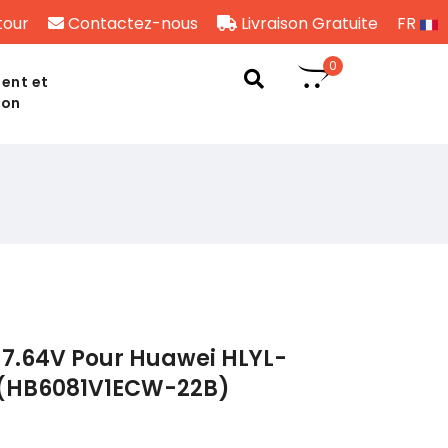
tour
Contactez-nous
Livraison Gratuite
FR
0
ent et
son
 7.64V Pour Huawei HLYL-
(HB6081V1ECW-22B)