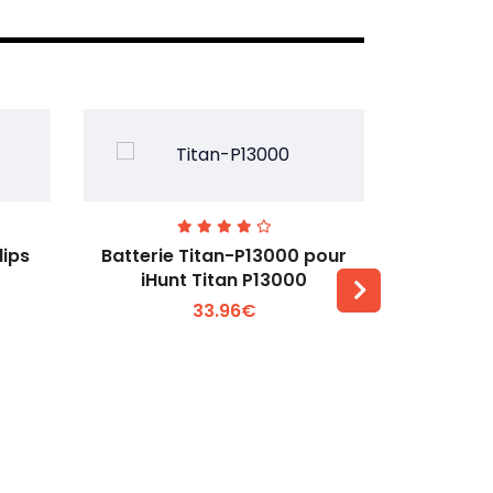
lips
Batterie Titan-P13000 pour
Batterie 
iHunt Titan P13000
33.96€
Voir plus +