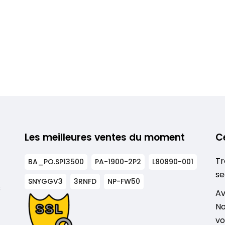
Les meilleures ventes du moment
C
Tr
BA_PO.SP13500
PA-1900-2P2
L80890-001
se
SNYGGV3
3RNFD
NP-FW50
s
Av
No
vo