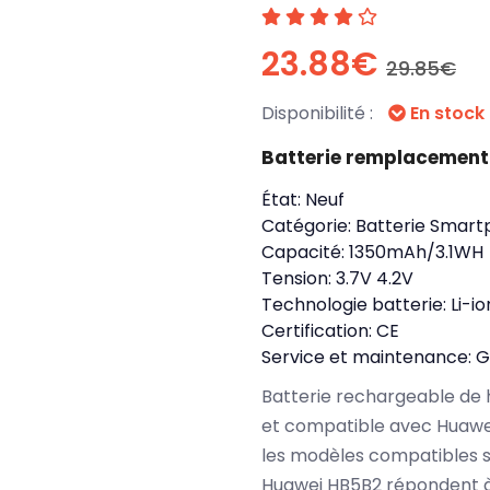
23.88€
29.85€
Disponibilité :
En stock
Batterie remplacement
État:
Neuf
Catégorie:
Batterie Smart
Capacité:
1350mAh/3.1WH
Tension:
3.7V 4.2V
Technologie batterie:
Li-io
Certification:
CE
Service et maintenance:
G
Batterie rechargeable de 
et compatible avec Huaw
les modèles compatibles s
Huawei HB5B2 répondent à 