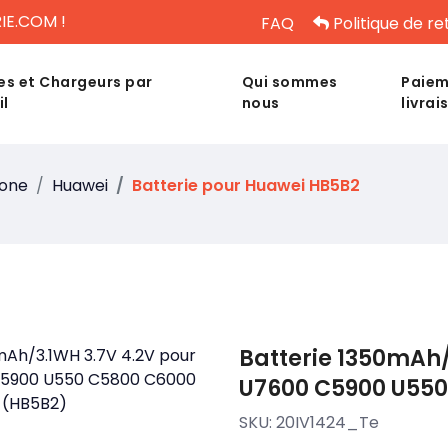
IE.COM !
FAQ
Politique de re
es et Chargeurs par
Qui sommes
Paiem
il
nous
livrai
hone
Huawei
Batterie pour Huawei HB5B2
Batterie 1350mAh/
U7600 C5900 U550
SKU:
20IV1424_Te