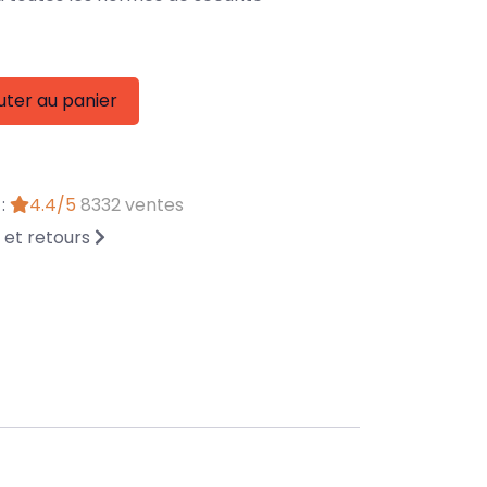
uter au panier
 :
4.4/5
8332 ventes
n et retours