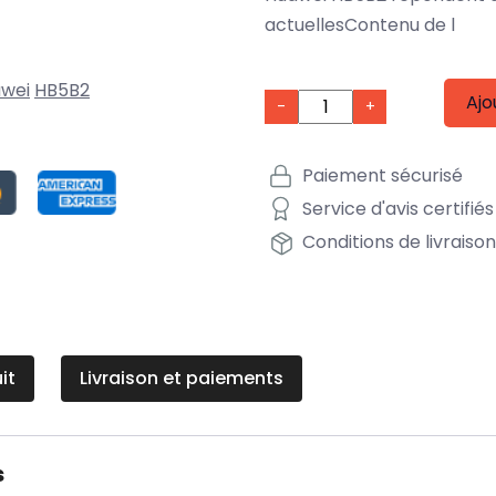
actuellesContenu de l
wei
HB5B2
Ajo
-
+
Paiement sécurisé
Service d'avis certifiés
Conditions de livraiso
it
Livraison et paiements
s