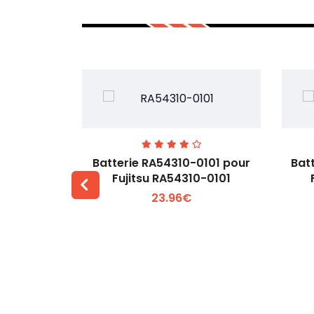
7EGW pour
Batterie RA54310-0101 pour
Bat
D
Fujitsu RA54310-0101
23.96€
 +
Voir plus +