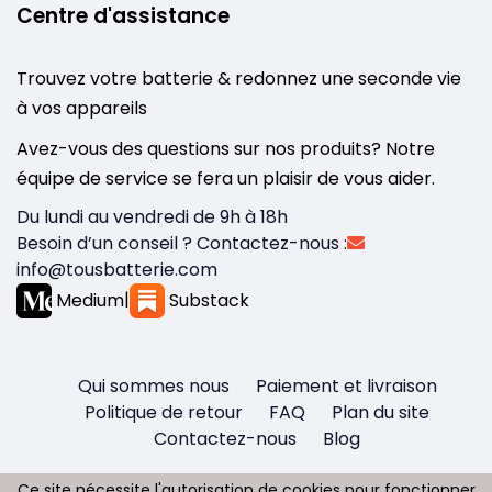
Centre d'assistance
Trouvez votre batterie & redonnez une seconde vie
à vos appareils
Avez-vous des questions sur nos produits? Notre
équipe de service se fera un plaisir de vous aider.
Du lundi au vendredi de 9h à 18h
Besoin d’un conseil ? Contactez-nous :
info@tousbatterie.com
Medium
|
Substack
Qui sommes nous
Paiement et livraison
Politique de retour
FAQ
Plan du site
Contactez-nous
Blog
Ce site nécessite l'autorisation de cookies pour fonctionner
Ce site nécessite l'autorisation de cookies pour fonctionner