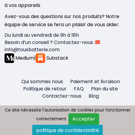
à vos appareils
Avez-vous des questions sur nos produits? Notre
équipe de service se fera un plaisir de vous aider.
Du lundi au vendredi de 9h à 18h
Besoin d’un conseil ? Contactez-nous :
info@tousbatterie.com
Medium
|
Substack
Qui sommes nous
Paiement et livraison
Politique de retour
FAQ
Plan du site
Contactez-nous
Blog
Ce site nécessite l'autorisation de cookies pour fonctionner
Ce site nécessite l'autorisation de cookies pour fonctionner
Accepter
Accepter
correctement.
correctement.
Copyright © 2026 - Tous droit réservés
politique de confidentialité
politique de confidentialité
Tousbatterie.com