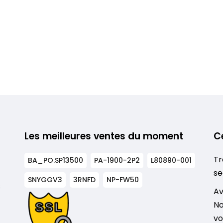
Les meilleures ventes du moment
C
Tr
BA_PO.SP13500
PA-1900-2P2
L80890-001
se
SNYGGV3
3RNFD
NP-FW50
s
Av
No
vo