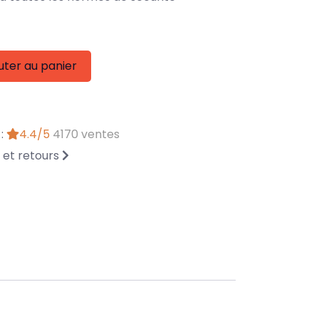
uter au panier
 :
4.4/5
4170 ventes
n et retours