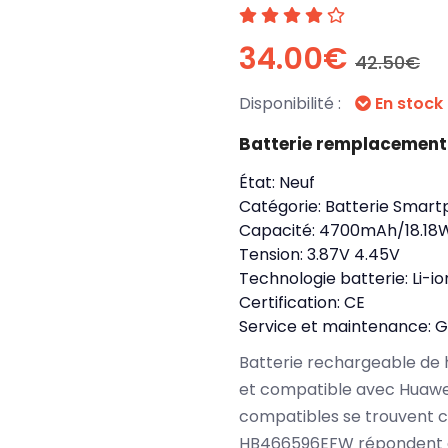
34.00€
42.50€
Disponibilité :
En stock
Batterie remplacemen
État:
Neuf
Catégorie:
Batterie Smart
Capacité:
4700mAh/18.18
Tension:
3.87V 4.45V
Technologie batterie:
Li-io
Certification:
CE
Service et maintenance:
G
Batterie rechargeable de 
et compatible avec Huawe
compatibles se trouvent c
HB466596EFW répondent à 