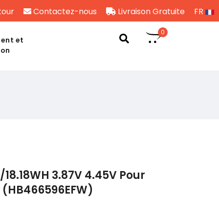
tour
Contactez-nous
Livraison Gratuite
FR
0
ent et
son
/18.18WH 3.87V 4.45V Pour
0 (HB466596EFW)