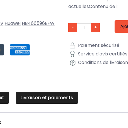
actuellesContenu de l
5V
Huawei
HB466596EFW
Ajo
-
+
Paiement sécurisé
Service d'avis certifiés
Conditions de livraiso
it
Livraison et paiements
s