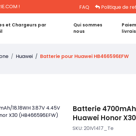
IE.COM !
FAQ
Politique de re
es et Chargeurs par
Qui sommes
Paiem
il
nous
livrai
hone
Huawei
Batterie pour Huawei HB466596EFW
Batterie 4700mAh
Huawei Honor X3
SKU:
20IV1417_Te