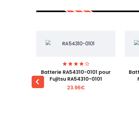
7EGW pour
Batterie RA54310-0101 pour
Bat
D
Fujitsu RA54310-0101
23.96€
 +
Voir plus +