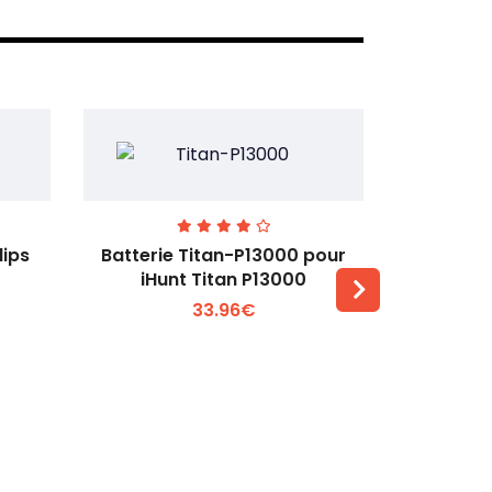
lips
Batterie Titan-P13000 pour
Batterie 
iHunt Titan P13000
33.96€
Voir plus +