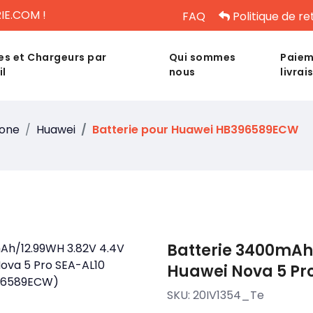
IE.COM !
FAQ
Politique de re
es et Chargeurs par
Qui sommes
Paiem
il
nous
livrai
hone
Huawei
Batterie pour Huawei HB396589ECW
Batterie 3400mAh
Huawei Nova 5 Pr
SKU:
20IV1354_Te