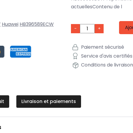
actuellesContenu de l
V
Huawei
HB396589ECW
Ajo
-
+
Paiement sécurisé
Service d'avis certifiés
Conditions de livraiso
it
Livraison et paiements
s