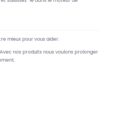
e et saisissez-le dans le moteur de
tre mieux pour vous aider.
. Avec nos produits nous voulons prolonger
nement.