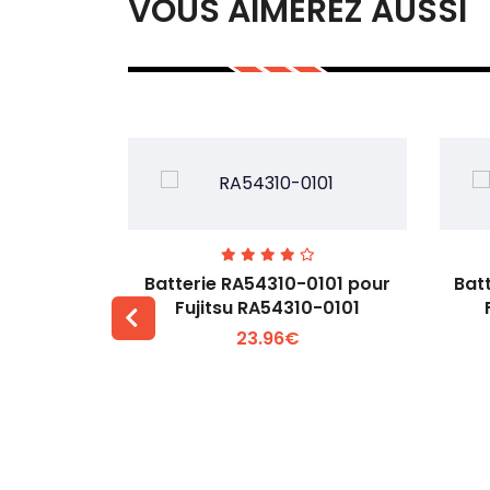
VOUS AIMEREZ AUSSI
7EGW pour
Batterie RA54310-0101 pour
Bat
D
Fujitsu RA54310-0101
23.96€
 +
Voir plus +