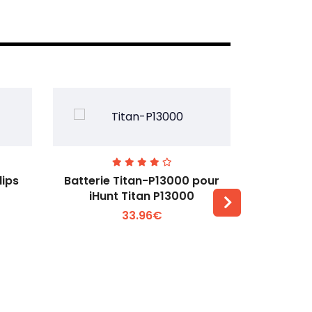
lips
Batterie Titan-P13000 pour
Batterie 
iHunt Titan P13000
33.96€
Voir plus +