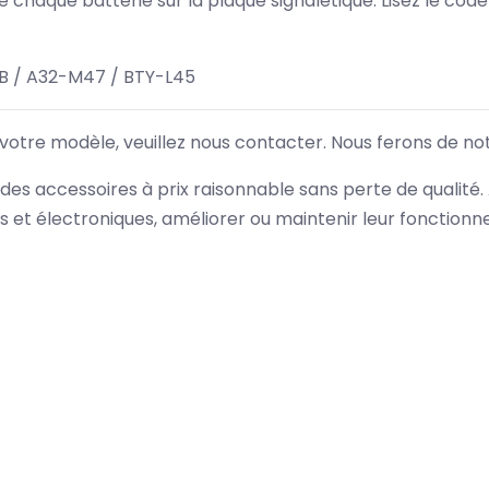
 de chaque batterie sur la plaque signalétique. Lisez le cod
 / A32-M47 / BTY-L45
 votre modèle, veuillez nous contacter. Nous ferons de no
des accessoires à prix raisonnable sans perte de qualité
es et électroniques, améliorer ou maintenir leur fonction