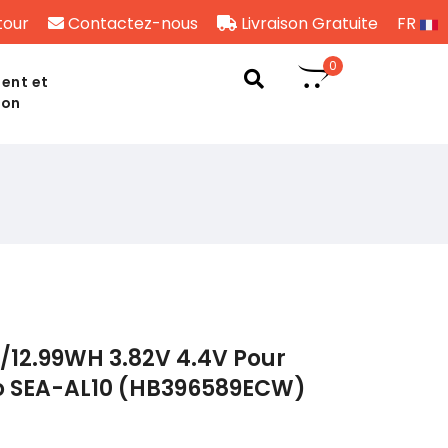
tour
Contactez-nous
Livraison Gratuite
FR
0
ent et
son
/12.99WH 3.82V 4.4V Pour
o SEA-AL10 (HB396589ECW)