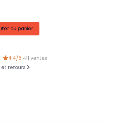
uter au panier
 :
4.4/5
411 ventes
n et retours