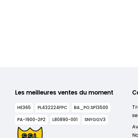
Les meilleures ventes du moment
C
Tr
HE365
PL432224FPC
BA_PO.SP13500
se
PA-1900-2P2
L80890-001
SNYGGV3
s
Av
No