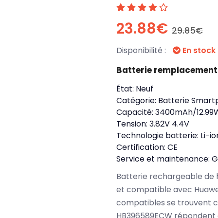
23.88€
29.85€
Disponibilité :
En stock
Batterie remplacemen
État:
Neuf
Catégorie:
Batterie Smart
Capacité:
3400mAh/12.99
Tension:
3.82V 4.4V
Technologie batterie:
Li-io
Certification:
CE
Service et maintenance:
G
Batterie rechargeable de 
et compatible avec Huawei
compatibles se trouvent c
HB396589ECW répondent à 