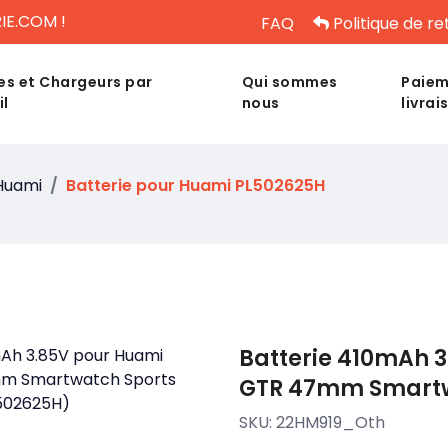
IE.COM !
FAQ
Politique de re
es et Chargeurs par
Qui sommes
Paiem
il
nous
livrai
Huami
Batterie pour Huami PL502625H
Batterie 410mAh 
GTR 47mm Smartw
SKU:
22HM919_Oth