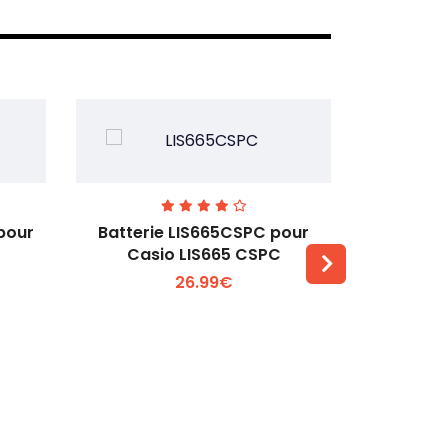
pour
Batterie LIS665CSPC pour
Batterie
Casio LIS665 CSPC
Hu
26.99€
Voir plus +