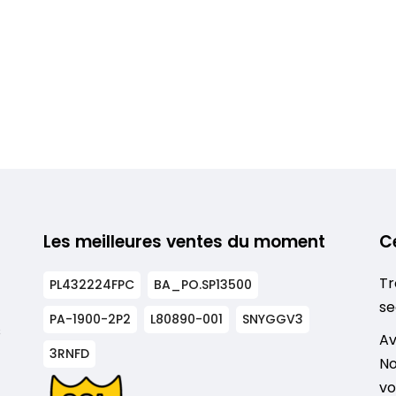
Les meilleures ventes du moment
C
Tr
PL432224FPC
BA_PO.SP13500
se
PA-1900-2P2
L80890-001
SNYGGV3
s
Av
3RNFD
No
vo