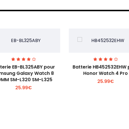
terie EB-BL325ABY pour
Batterie HB452532EHW 
msung Galaxy Watch 8
Honor Watch 4 Pro
0MM SM-L320 SM-L325
25.99€
Voir plus +
Voir plus +
25.99€