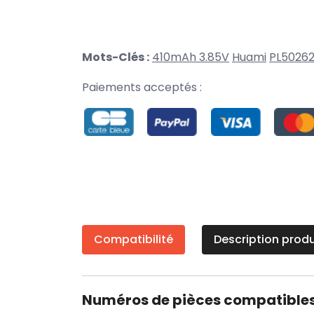
Mots-Clés :
410mAh 3.85V
Huami
PL5026
Paiements acceptés :
Compatibilité
Description produ
Numéros de pièces compatible