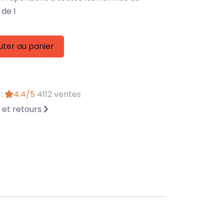
de l
uter au panier
 :
4.4/5
4112 ventes
n et retours