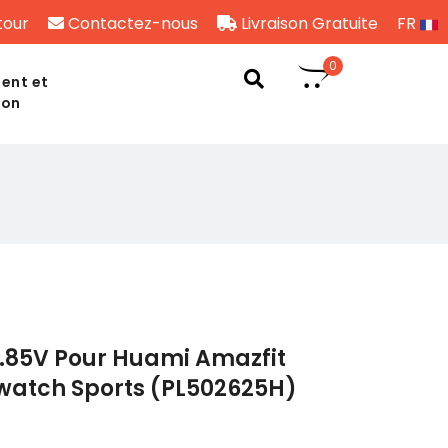
tour
Contactez-nous
Livraison Gratuite
FR
0
ent et
son
3.85V Pour Huami Amazfit
atch Sports (PL502625H)