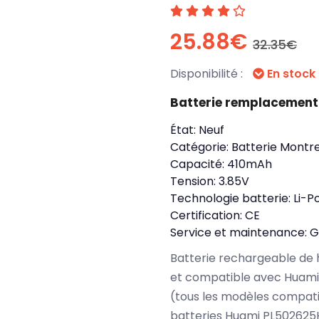
25.88€
32.35€
Disponibilité :
En stock
Batterie remplacement
État:
Neuf
Catégorie:
Batterie Montre
Capacité:
410mAh
Tension:
3.85V
Technologie batterie:
Li-P
Certification:
CE
Service et maintenance:
G
Batterie rechargeable de 
et compatible avec Huam
(tous les modèles compati
batteries Huami PL502625