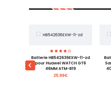
our Oppo
Batterie HB542636EXW-11-zd
Bat
W231
pour Huawei WATCH GT6
Sa
46MM ATM-B19
4
 +
Voir plus +
25.99€