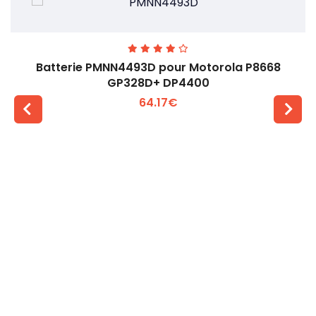
Batterie PMNN4493D pour Motorola P8668
GP328D+ DP4400
64.17€
Voir plus +