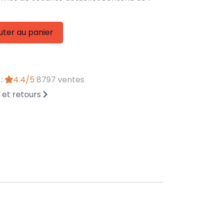
uter au panier
 :
4.4/5
8797 ventes
n et retours