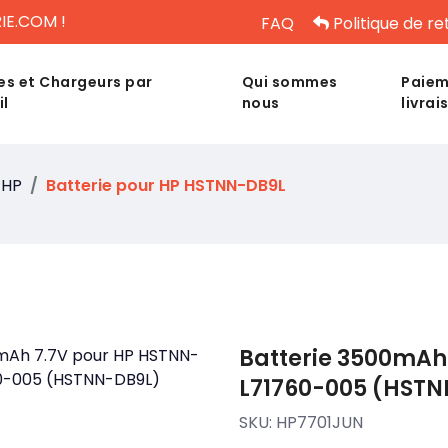
IE.COM !
FAQ
Politique de re
es et Chargeurs par
Qui sommes
Paiem
il
nous
livrai
HP
Batterie pour HP HSTNN-DB9L
Batterie 3500mAh
L71760-005 (HST
SKU:
HP7701JUN