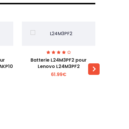
ur
Batterie L24M3PF2 pour
Batter
6AKP10
Lenovo L24M3PF2
Lenovo Th
61.99€
Voir plus +