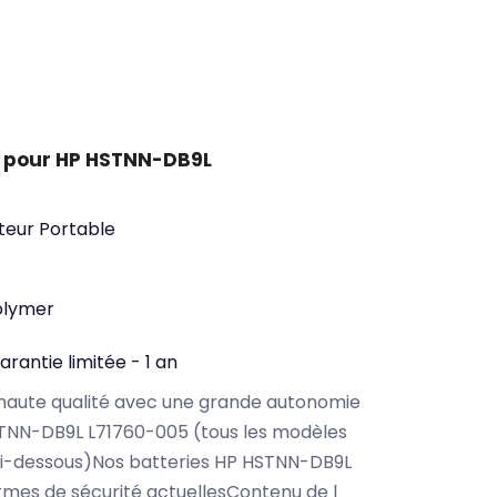
t pour HP HSTNN-DB9L
teur Portable
olymer
arantie limitée - 1 an
haute qualité avec une grande autonomie
TNN-DB9L L71760-005 (tous les modèles
ci-dessous)Nos batteries HP HSTNN-DB9L
rmes de sécurité actuellesContenu de l