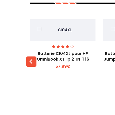
74 pour
Batterie CI04XL pour HP
Batt
-1 Gen 5
OmniBook X Flip 2-IN-1 16
Jump
57.99€
 +
Voir plus +