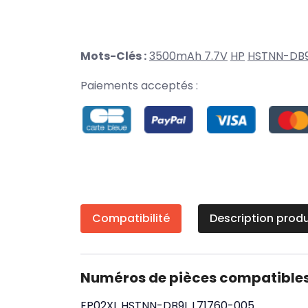
Mots-Clés :
3500mAh 7.7V
HP
HSTNN-DB
Paiements acceptés :
Compatibilité
Description produ
Numéros de pièces compatible
EP02XL
HSTNN-DB9L
L71760-005