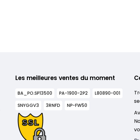
Les meilleures ventes du moment
C
Tr
BA_PO.SP13500
PA-1900-2P2
L80890-001
se
SNYGGV3
3RNFD
NP-FW50
s
Av
No
vo