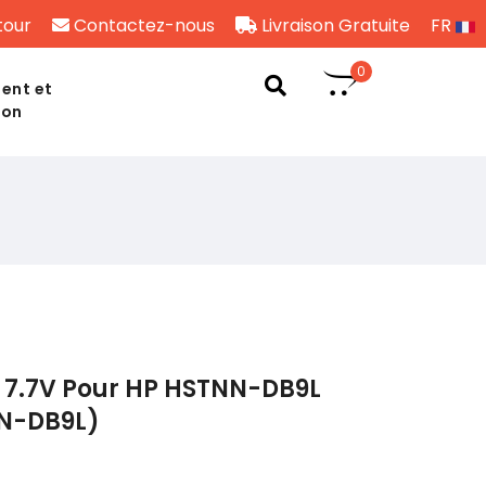
tour
Contactez-nous
Livraison Gratuite
FR
0
ent et
son
 7.7V Pour HP HSTNN-DB9L
NN-DB9L)