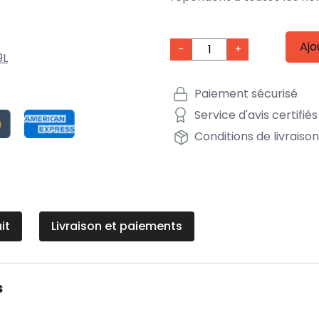
Ajo
-
+
9L
Paiement sécurisé
Service d'avis certifiés
Conditions de livraiso
it
Livraison et paiements
s