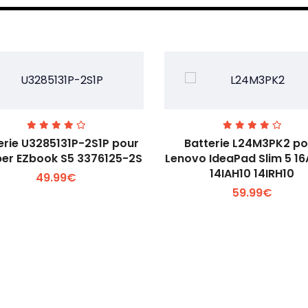
erie U3285131P-2S1P pour
Batterie L24M3PK2 po
er EZbook S5 3376125-2S
Lenovo IdeaPad Slim 5 1
14IAH10 14IRH10
49.99€
Voir plus +
Voir plus +
59.99€