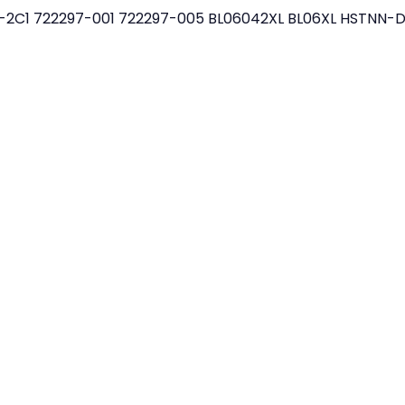
-2C1
722297-001
722297-005
BL06042XL
BL06XL
HSTNN-