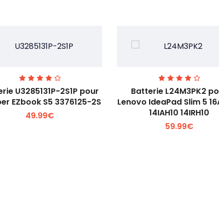
erie U3285131P-2S1P pour
Batterie L24M3PK2 po
er EZbook S5 3376125-2S
Lenovo IdeaPad Slim 5 1
14IAH10 14IRH10
49.99€
Voir plus +
Voir plus +
59.99€