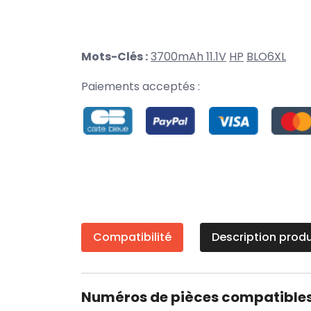
Mots-Clés :
3700mAh 11.1V
HP
BLO6XL
Paiements acceptés :
Compatibilité
Description produ
Numéros de pièces compatible