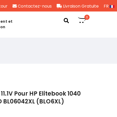
tour
Contactez-nous
Livraison Gratuite
FR
0
ent et
son
1.1V Pour HP Elitebook 1040
 BL06042XL (BLO6XL)