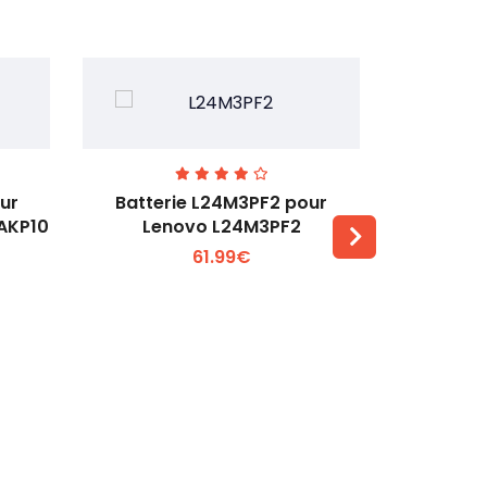
ur
Batterie L24M3PF2 pour
Batter
6AKP10
Lenovo L24M3PF2
Lenovo Th
61.99€
Voir plus +