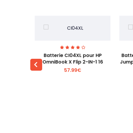
74 pour
Batterie CI04XL pour HP
Batt
-1 Gen 5
OmniBook X Flip 2-IN-1 16
Jump
57.99€
 +
Voir plus +