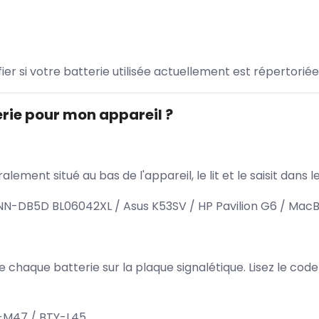
ifier si votre batterie utilisée actuellement est répertoriée
rie pour mon appareil ?
lement situé au bas de l'appareil, le lit et le saisit dan
NN-DB5D BL06042XL / Asus K53SV / HP Pavilion G6 / MacB
 de chaque batterie sur la plaque signalétique. Lisez le cod
-M47 / BTY-L45