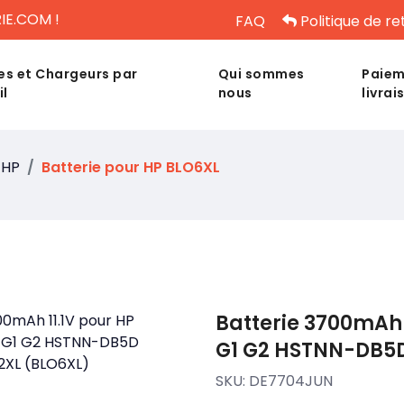
IE.COM !
FAQ
Politique de re
es et Chargeurs par
Qui sommes
Paiem
il
nous
livrai
HP
Batterie pour HP BLO6XL
Batterie 3700mAh 1
G1 G2 HSTNN-DB5D
SKU:
DE7704JUN