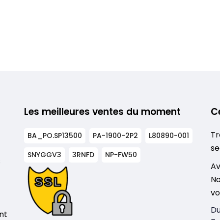
Les meilleures ventes du moment
C
Tr
BA_PO.SP13500
PA-1900-2P2
L80890-001
se
SNYGGV3
3RNFD
NP-FW50
s
Av
No
vo
Du
nt