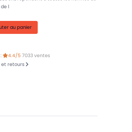
de l
uter au panier
 :
4.4/5
7033 ventes
n et retours