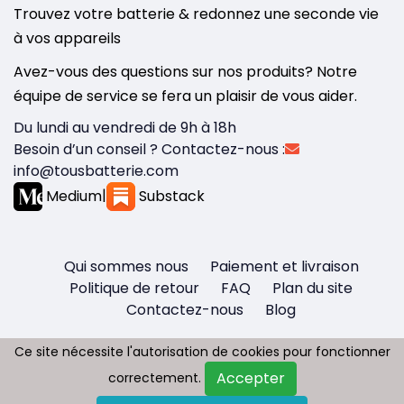
Trouvez votre batterie & redonnez une seconde vie
à vos appareils
Avez-vous des questions sur nos produits? Notre
équipe de service se fera un plaisir de vous aider.
Du lundi au vendredi de 9h à 18h
Besoin d’un conseil ? Contactez-nous :
info@tousbatterie.com
Medium
|
Substack
Qui sommes nous
Paiement et livraison
Politique de retour
FAQ
Plan du site
Contactez-nous
Blog
Ce site nécessite l'autorisation de cookies pour fonctionner
Ce site nécessite l'autorisation de cookies pour fonctionner
Accepter
Accepter
correctement.
correctement.
Copyright © 2026 - Tous droit réservés