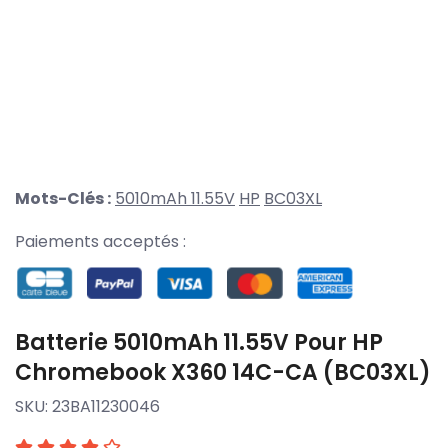
Mots-Clés :
5010mAh 11.55V
HP
BC03XL
Paiements acceptés :
Batterie 5010mAh 11.55V Pour HP
Chromebook X360 14C-CA (BC03XL)
SKU:
23BA11230046