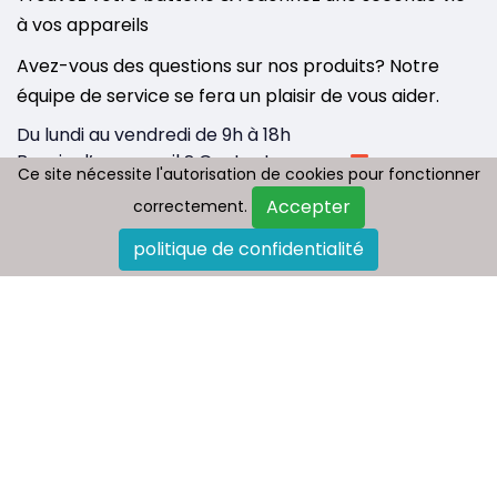
à vos appareils
Avez-vous des questions sur nos produits? Notre
équipe de service se fera un plaisir de vous aider.
Du lundi au vendredi de 9h à 18h
Besoin d’un conseil ? Contactez-nous :
Ce site nécessite l'autorisation de cookies pour fonctionner
Ce site nécessite l'autorisation de cookies pour fonctionner
info@tousbatterie.com
Accepter
Accepter
correctement.
correctement.
Medium
|
Substack
politique de confidentialité
politique de confidentialité
Qui sommes nous
Paiement et livraison
Politique de retour
FAQ
Plan du site
Contactez-nous
Blog
Copyright © 2026 - Tous droit réservés
Tousbatterie.com