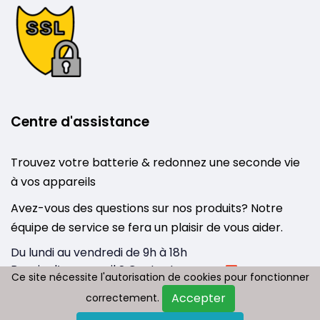
Centre d'assistance
Trouvez votre batterie & redonnez une seconde vie
à vos appareils
Avez-vous des questions sur nos produits? Notre
équipe de service se fera un plaisir de vous aider.
Du lundi au vendredi de 9h à 18h
Besoin d’un conseil ? Contactez-nous :
Ce site nécessite l'autorisation de cookies pour fonctionner
Ce site nécessite l'autorisation de cookies pour fonctionner
info@tousbatterie.com
Accepter
Accepter
correctement.
correctement.
Medium
|
Substack