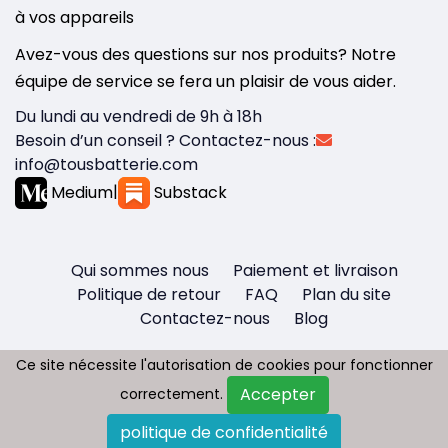
à vos appareils
Avez-vous des questions sur nos produits? Notre
équipe de service se fera un plaisir de vous aider.
Du lundi au vendredi de 9h à 18h
Besoin d’un conseil ? Contactez-nous :
info@tousbatterie.com
Medium
|
Substack
Qui sommes nous
Paiement et livraison
Politique de retour
FAQ
Plan du site
Contactez-nous
Blog
Ce site nécessite l'autorisation de cookies pour fonctionner
Ce site nécessite l'autorisation de cookies pour fonctionner
Accepter
Accepter
correctement.
correctement.
Copyright © 2026 - Tous droit réservés
politique de confidentialité
politique de confidentialité
Tousbatterie.com