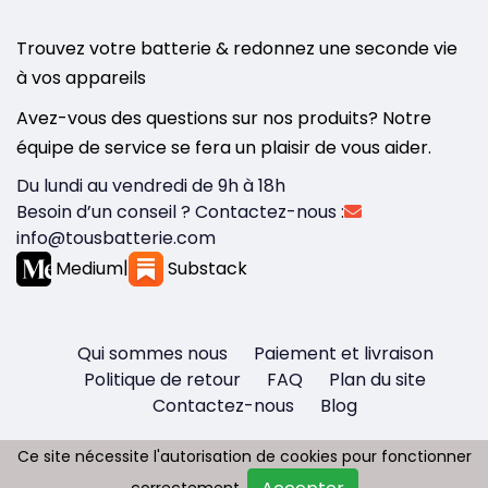
Trouvez votre batterie & redonnez une seconde vie
à vos appareils
Avez-vous des questions sur nos produits? Notre
équipe de service se fera un plaisir de vous aider.
Du lundi au vendredi de 9h à 18h
Besoin d’un conseil ? Contactez-nous :
info@tousbatterie.com
Medium
|
Substack
Qui sommes nous
Paiement et livraison
Politique de retour
FAQ
Plan du site
Contactez-nous
Blog
Ce site nécessite l'autorisation de cookies pour fonctionner
Ce site nécessite l'autorisation de cookies pour fonctionner
correctement.
correctement.