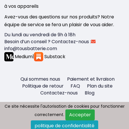
à vos appareils
Avez-vous des questions sur nos produits? Notre
équipe de service se fera un plaisir de vous aider.
Du lundi au vendredi de 9h à 18h
Besoin d’un conseil ? Contactez-nous :
info@tousbatterie.com
Medium
|
Substack
Qui sommes nous
Paiement et livraison
Politique de retour
FAQ
Plan du site
Contactez-nous
Blog
Ce site nécessite l'autorisation de cookies pour fonctionner
Ce site nécessite l'autorisation de cookies pour fonctionner
Accepter
Accepter
correctement.
correctement.
Copyright © 2026 - Tous droit réservés
politique de confidentialité
politique de confidentialité
Tousbatterie.com