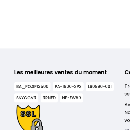
Les meilleures ventes du moment
C
Tr
BA_PO.SP13500
PA-1900-2P2
L80890-001
se
SNYGGV3
3RNFD
NP-FW50
s
Av
No
vo