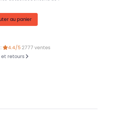
uter au panier
 :
4.4/5
2777 ventes
n et retours