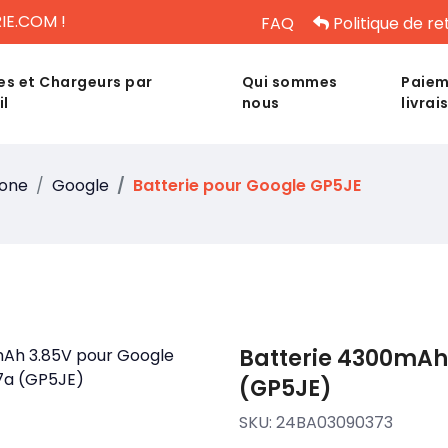
IE.COM !
FAQ
Politique de re
es et Chargeurs par
Qui sommes
Paiem
il
nous
livrai
hone
Google
Batterie pour Google GP5JE
Batterie 4300mAh 
(GP5JE)
SKU:
24BA03090373