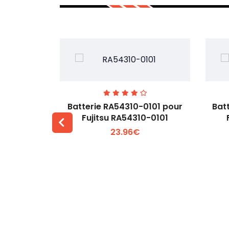
7EGW pour
Batterie RA54310-0101 pour
Bat
D
Fujitsu RA54310-0101
23.96€
 +
Voir plus +