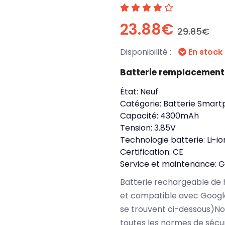
23.88€
29.85€
Disponibilité :
En stock
Batterie remplacement
État:
Neuf
Catégorie:
Batterie Smart
Capacité:
4300mAh
Tension:
3.85V
Technologie batterie:
Li-i
Certification:
CE
Service et maintenance:
G
Batterie rechargeable de 
et compatible avec Google
se trouvent ci-dessous)N
toutes les normes de sécu