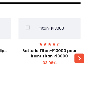
lips
Batterie Titan-P13000 pour
Batterie 
iHunt Titan P13000
33.96€
Voir plus +