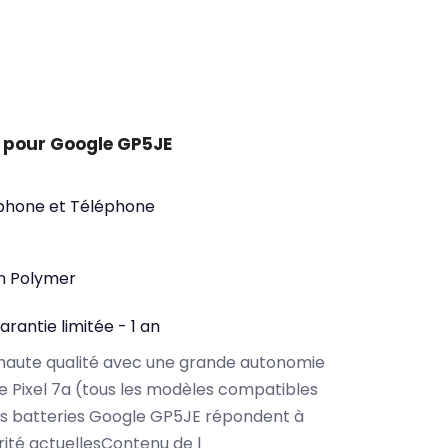
 pour Google GP5JE
phone et Téléphone
on Polymer
arantie limitée - 1 an
haute qualité avec une grande autonomie
 Pixel 7a (tous les modèles compatibles
os batteries Google GP5JE répondent à
rité actuellesContenu de l