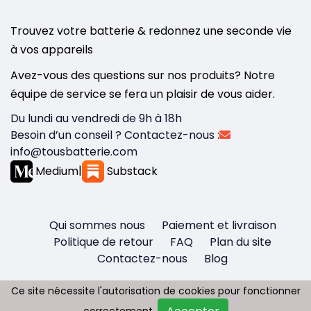
Trouvez votre batterie & redonnez une seconde vie
à vos appareils
Avez-vous des questions sur nos produits? Notre
équipe de service se fera un plaisir de vous aider.
Du lundi au vendredi de 9h à 18h
Besoin d’un conseil ? Contactez-nous :
info@tousbatterie.com
Medium
|
Substack
Qui sommes nous
Paiement et livraison
Politique de retour
FAQ
Plan du site
Contactez-nous
Blog
Ce site nécessite l'autorisation de cookies pour fonctionner
Ce site nécessite l'autorisation de cookies pour fonctionner
correctement.
correctement.