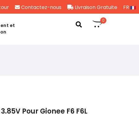
tour
Contactez-nous
Livraison Gratuite
FR
0
ent et
son
3.85V Pour Gionee F6 F6L