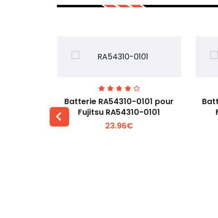
7EGW pour
Batterie RA54310-0101 pour
Bat
D
Fujitsu RA54310-0101
23.96€
 +
Voir plus +