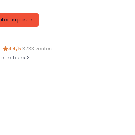
uter au panier
 :
4.4/5
8783 ventes
n et retours