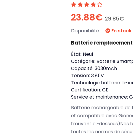
23.88€
29.85€
Disponibilité :
En stock
Batterie remplacemen
État:
Neuf
Catégorie:
Batterie Smart
Capacité:
3030mAh
Tension:
3.85V
Technologie batterie:
Li-io
Certification:
CE
Service et maintenance:
G
Batterie rechargeable de 
et compatible avec Gionee
trouvent ci-dessous)Nos 
toutes les normes de sécu