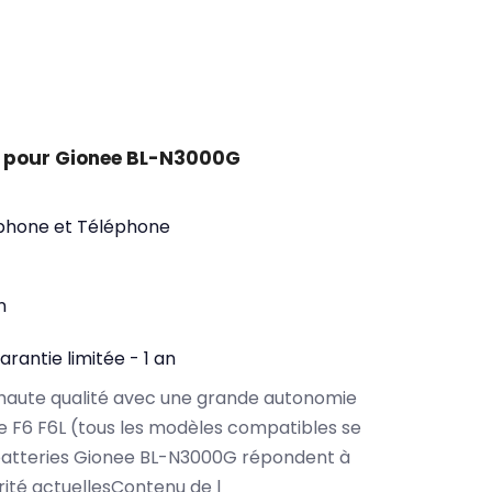
t pour Gionee BL-N3000G
phone et Téléphone
n
arantie limitée - 1 an
haute qualité avec une grande autonomie
 F6 F6L (tous les modèles compatibles se
batteries Gionee BL-N3000G répondent à
rité actuellesContenu de l