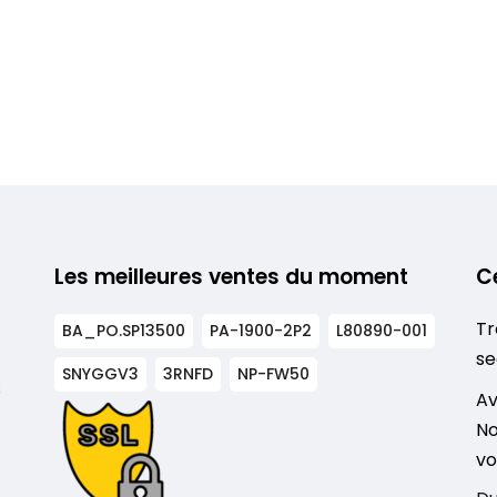
Les meilleures ventes du moment
C
Tr
BA_PO.SP13500
PA-1900-2P2
L80890-001
se
SNYGGV3
3RNFD
NP-FW50
s
Av
No
vo