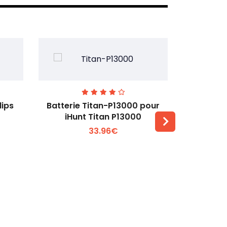
lips
Batterie Titan-P13000 pour
Batterie 
iHunt Titan P13000
33.96€
Voir plus +