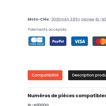
Mots-Clés :
3030mAh 3.85V
Gionee
BL-N
Paiements acceptés :
Compatibilité
Description produ
Numéros de pièces compatible
BL-N3000G