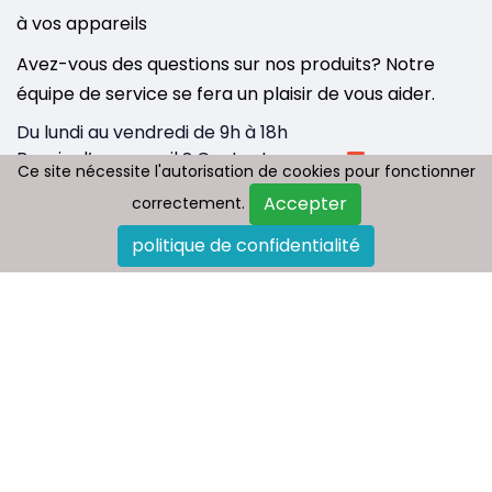
à vos appareils
Avez-vous des questions sur nos produits? Notre
équipe de service se fera un plaisir de vous aider.
Du lundi au vendredi de 9h à 18h
Besoin d’un conseil ? Contactez-nous :
Ce site nécessite l'autorisation de cookies pour fonctionner
Ce site nécessite l'autorisation de cookies pour fonctionner
info@tousbatterie.com
Accepter
Accepter
correctement.
correctement.
Medium
|
Substack
politique de confidentialité
politique de confidentialité
Qui sommes nous
Paiement et livraison
Politique de retour
FAQ
Plan du site
Contactez-nous
Blog
Copyright © 2026 - Tous droit réservés
Tousbatterie.com