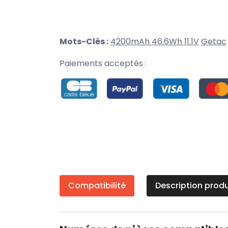
Mots-Clés :
4200mAh 46.6Wh 11.1V
Getac
Paiements acceptés :
Compatibilité
Description produ