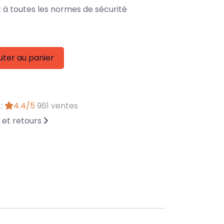
à toutes les normes de sécurité
uter au panier
 :
4.4/5
961 ventes
n et retours