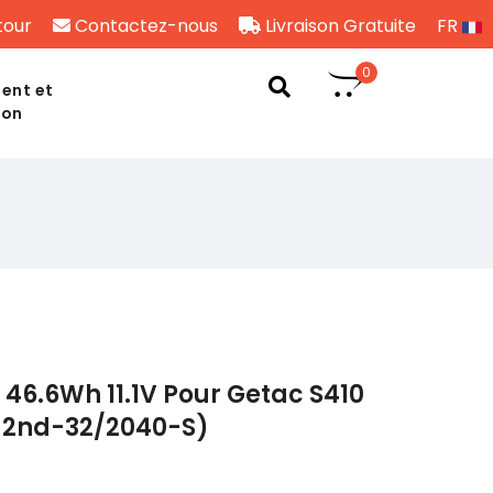
tour
Contactez-nous
Livraison Gratuite
FR
0
ent et
son
S
46.6Wh 11.1V Pour Getac S410
0-2nd-32/2040-S)