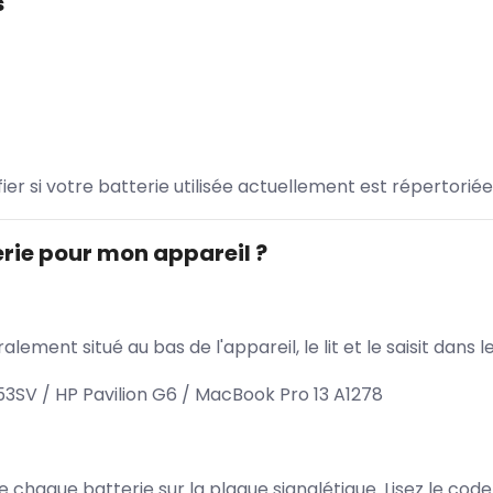
s
ifier si votre batterie utilisée actuellement est répertoriée
rie pour mon appareil ?
lement situé au bas de l'appareil, le lit et le saisit dan
53SV / HP Pavilion G6 / MacBook Pro 13 A1278
 de chaque batterie sur la plaque signalétique. Lisez le cod