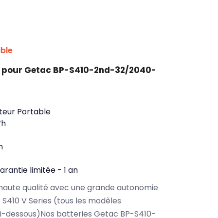
ible
t pour Getac BP-S410-2nd-32/2040-
teur Portable
Wh
n
arantie limitée - 1 an
haute qualité avec une grande autonomie
S410 V Series (tous les modèles
ci-dessous)Nos batteries Getac BP-S410-