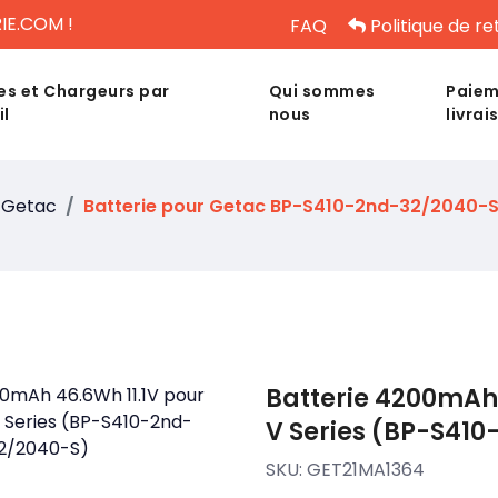
IE.COM !
FAQ
Politique de re
es et Chargeurs par
Qui sommes
Paiem
il
nous
livrai
Getac
Batterie pour Getac BP-S410-2nd-32/2040-
Batterie 4200mAh 
V Series (BP-S41
SKU:
GET21MA1364