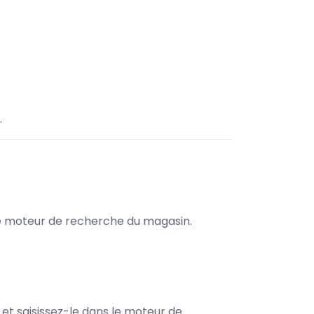
.
s le moteur de recherche du magasin.
e et saisissez-le dans le moteur de