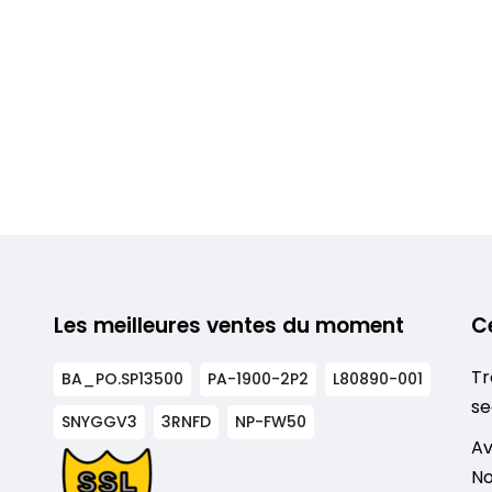
Les meilleures ventes du moment
C
Tr
BA_PO.SP13500
PA-1900-2P2
L80890-001
se
SNYGGV3
3RNFD
NP-FW50
s
Av
No