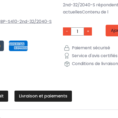
2nd-32/2040-S répondent 
actuellesContenu de l
BP-S410-2nd-32/2040-S
Ajo
-
+
Paiement sécurisé
Service d'avis certifiés
Conditions de livraiso
it
Livraison et paiements