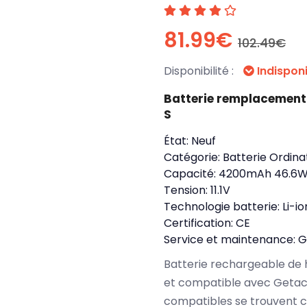
81.99€
102.49€
Disponibilité :
Indispon
Batterie remplacemen
S
État:
Neuf
Catégorie:
Batterie Ordina
Capacité:
4200mAh 46.6
Tension:
11.1V
Technologie batterie:
Li-io
Certification:
CE
Service et maintenance:
G
Batterie rechargeable de 
et compatible avec Getac 
compatibles se trouvent 