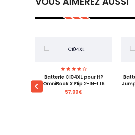
VOUS AIMEREZ AUSSI
74 pour
Batterie CI04XL pour HP
Batt
-1 Gen 5
OmniBook X Flip 2-IN-1 16
Jump
57.99€
 +
Voir plus +