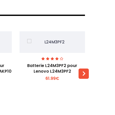
ur
Batterie L24M3PF2 pour
Batter
6AKP10
Lenovo L24M3PF2
Lenovo Th
61.99€
Voir plus +