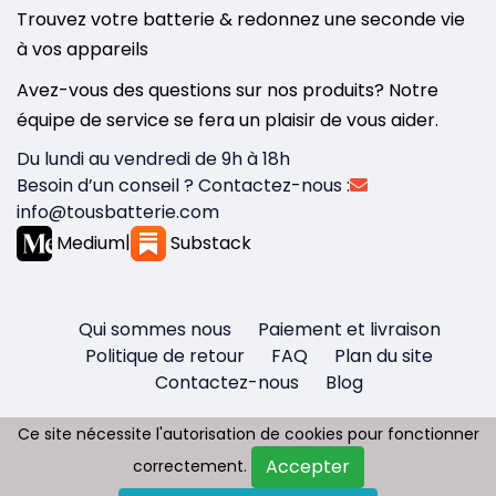
Trouvez votre batterie & redonnez une seconde vie
à vos appareils
Avez-vous des questions sur nos produits? Notre
équipe de service se fera un plaisir de vous aider.
Du lundi au vendredi de 9h à 18h
Besoin d’un conseil ? Contactez-nous :
info@tousbatterie.com
Medium
|
Substack
Qui sommes nous
Paiement et livraison
Politique de retour
FAQ
Plan du site
Contactez-nous
Blog
Ce site nécessite l'autorisation de cookies pour fonctionner
Ce site nécessite l'autorisation de cookies pour fonctionner
Accepter
Accepter
correctement.
correctement.
Copyright © 2026 - Tous droit réservés