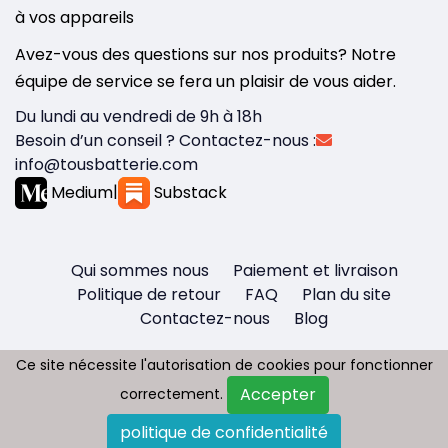
à vos appareils
Avez-vous des questions sur nos produits? Notre
équipe de service se fera un plaisir de vous aider.
Du lundi au vendredi de 9h à 18h
Besoin d’un conseil ? Contactez-nous :
info@tousbatterie.com
Medium
|
Substack
Qui sommes nous
Paiement et livraison
Politique de retour
FAQ
Plan du site
Contactez-nous
Blog
Ce site nécessite l'autorisation de cookies pour fonctionner
Ce site nécessite l'autorisation de cookies pour fonctionner
Accepter
Accepter
correctement.
correctement.
Copyright © 2026 - Tous droit réservés
politique de confidentialité
politique de confidentialité
Tousbatterie.com