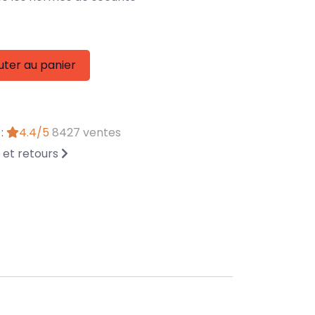
uter au panier
 :
4.4/5
8427 ventes
n et retours