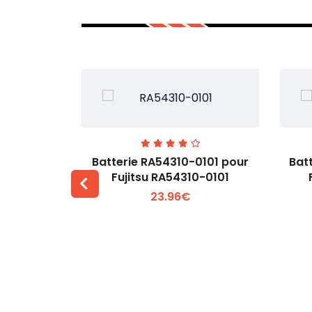
7EGW pour
Batterie RA54310-0101 pour
Bat
D
Fujitsu RA54310-0101
23.96€
 +
Voir plus +