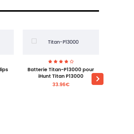
lips
Batterie Titan-P13000 pour
Batterie 
iHunt Titan P13000
33.96€
Voir plus +