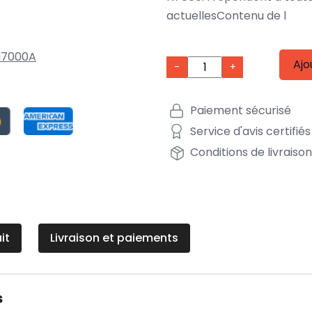
actuellesContenu de l
N7000A
Ajo
-
+
Paiement sécurisé
Service d'avis certifiés
Conditions de livraiso
it
Livraison et paiements
s