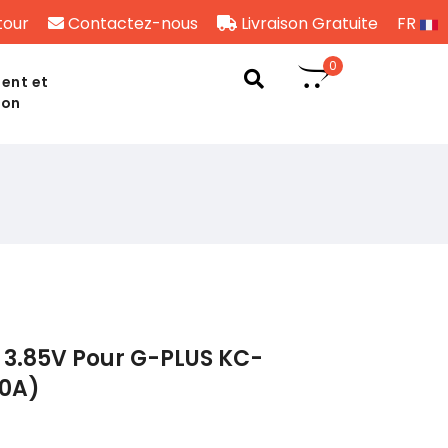
tour
Contactez-nous
Livraison Gratuite
FR
0
ent et
son
 3.85V Pour G-PLUS KC-
0A)