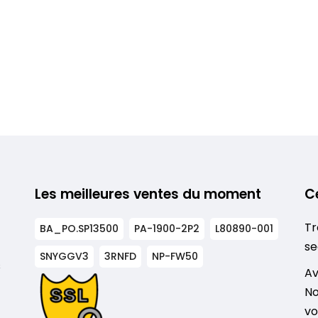
Les meilleures ventes du moment
C
Tr
BA_PO.SP13500
PA-1900-2P2
L80890-001
se
SNYGGV3
3RNFD
NP-FW50
s
Av
No
vo