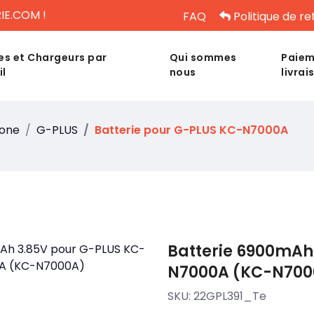
IE.COM !
FAQ
Politique de re
es et Chargeurs par
Qui sommes
Paiem
il
nous
livrai
hone
G-PLUS
Batterie pour G-PLUS KC-N7000A
Batterie 6900mAh
N7000A (KC-N700
SKU:
22GPL391_Te