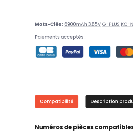
Mots-Clés :
6900mAh 3.85V
G-PLUS
KC-
Paiements acceptés :
Compatibilité
Description produ
Numéros de pièces compatible