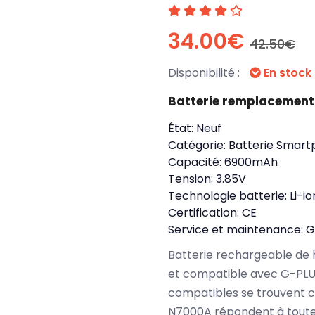
34.00€
42.50€
Disponibilité :
En stock
Batterie remplacemen
État:
Neuf
Catégorie:
Batterie Smart
Capacité:
6900mAh
Tension:
3.85V
Technologie batterie:
Li-io
Certification:
CE
Service et maintenance:
G
Batterie rechargeable de 
et compatible avec G-PLU
compatibles se trouvent 
N7000A répondent à toute