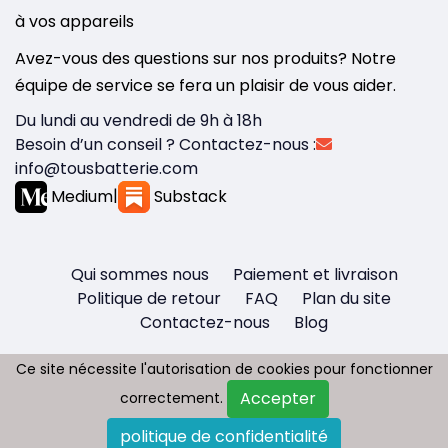
à vos appareils
Avez-vous des questions sur nos produits? Notre
équipe de service se fera un plaisir de vous aider.
Du lundi au vendredi de 9h à 18h
Besoin d’un conseil ? Contactez-nous :
info@tousbatterie.com
Medium
|
Substack
Qui sommes nous
Paiement et livraison
Politique de retour
FAQ
Plan du site
Contactez-nous
Blog
Ce site nécessite l'autorisation de cookies pour fonctionner
Ce site nécessite l'autorisation de cookies pour fonctionner
Accepter
Accepter
correctement.
correctement.
Copyright © 2026 - Tous droit réservés
politique de confidentialité
politique de confidentialité
Tousbatterie.com