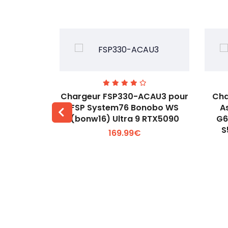
H-HB pour
Chargeur FSP330-ACAU3 pour
Cha
19V 3.43A
FSP System76 Bonobo WS
A
apter
(bonw16) Ultra 9 RTX5090
G6
 +
Voir plus +
S
169.99€