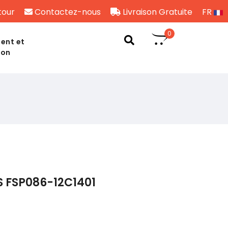
tour
Contactez-nous
Livraison Gratuite
FR
0
ent et
son
S FSP086-12C1401