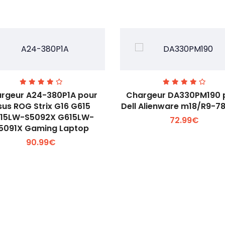
rgeur A24-380P1A pour
Chargeur DA330PM190 
sus ROG Strix G16 G615
Dell Alienware m18/R9-7
15LW-S5092X G615LW-
72.99€
Voir plus +
Voir plus +
5091X Gaming Laptop
90.99€