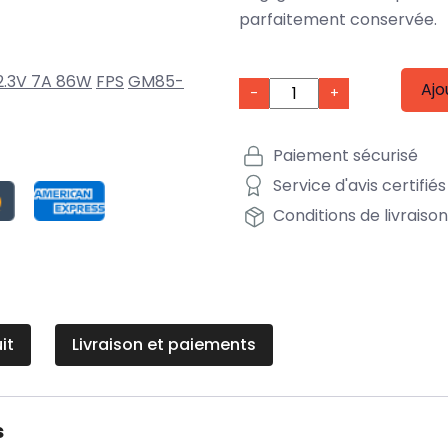
parfaitement conservée.
2.3V 7A 86W
FPS
GM85-
Ajo
-
+
Paiement sécurisé
Service d'avis certifiés
Conditions de livraiso
it
Livraison et paiements
s