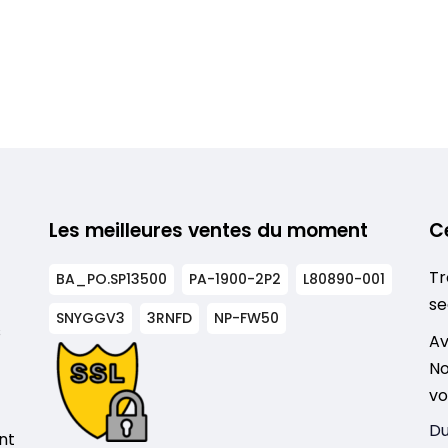
Les meilleures ventes du moment
C
Tr
BA_PO.SP13500
PA-1900-2P2
L80890-001
se
SNYGGV3
3RNFD
NP-FW50
s
Av
No
vo
Du
nt