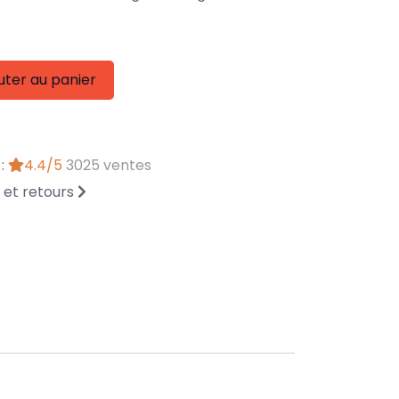
uter au panier
 :
4.4/5
3025 ventes
n et retours