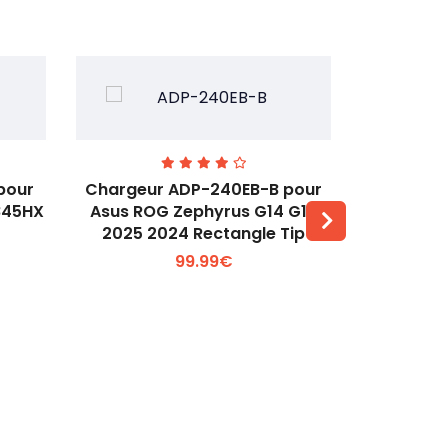
pour
Chargeur ADP-240EB-B pour
Chargeur 
845HX
Asus ROG Zephyrus G14 G16
OMEN 17
2025 2024 Rectangle Tip
Voir plus +
99.99€