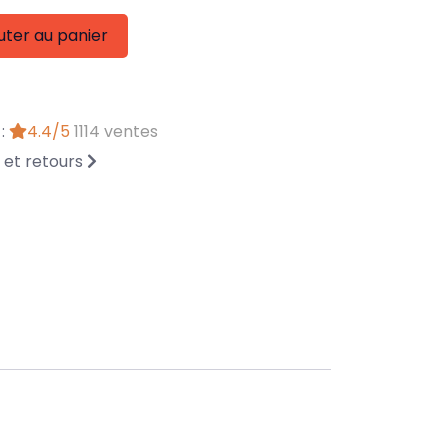
uter au panier
 :
4.4/5
1114 ventes
n et retours