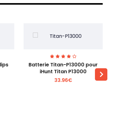
lips
Batterie Titan-P13000 pour
Batterie 
iHunt Titan P13000
33.96€
Voir plus +