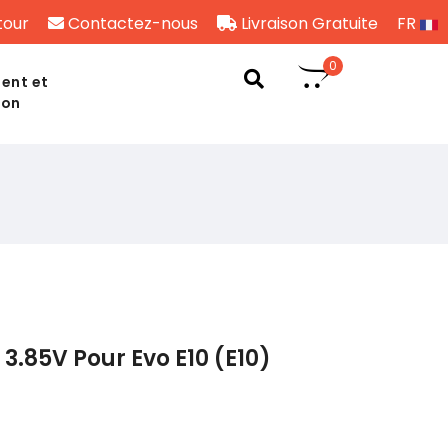
tour
Contactez-nous
Livraison Gratuite
FR
0
ent et
son
3.85V Pour Evo E10 (E10)