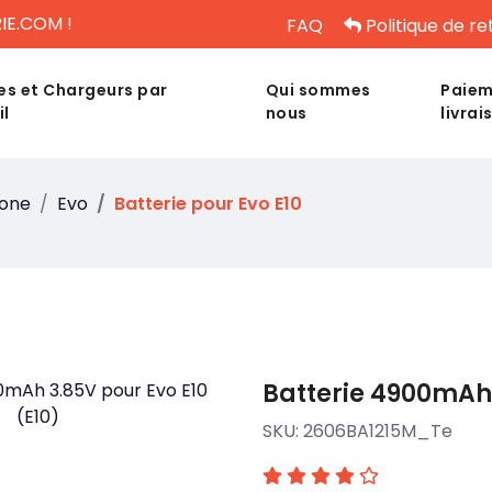
IE.COM !
FAQ
Politique de re
es et Chargeurs par
Qui sommes
Paiem
il
nous
livrai
hone
Evo
Batterie pour Evo E10
Batterie 4900mAh 
SKU:
2606BA1215M_Te