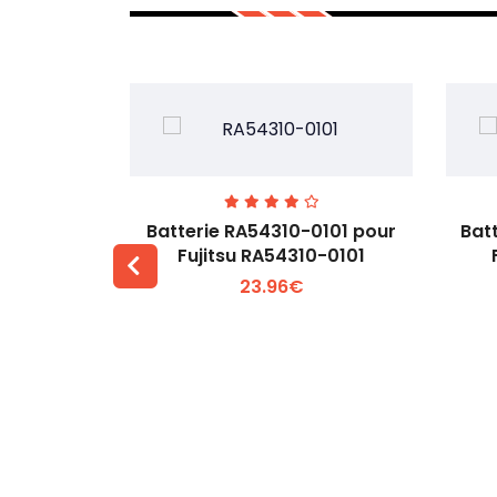
7EGW pour
Batterie RA54310-0101 pour
Bat
D
Fujitsu RA54310-0101
23.96€
 +
Voir plus +