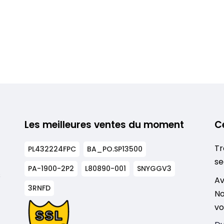
Les meilleures ventes du moment
C
Tr
PL432224FPC
BA_PO.SP13500
se
PA-1900-2P2
L80890-001
SNYGGV3
s
Av
3RNFD
No
vo