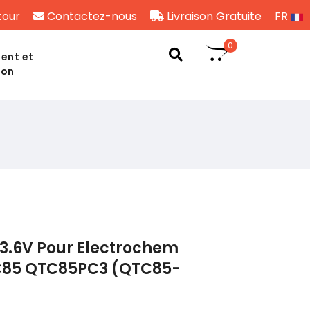
tour
Contactez-nous
Livraison Gratuite
FR
0
ent et
son
3.6V Pour Electrochem
C85 QTC85PC3 (QTC85-