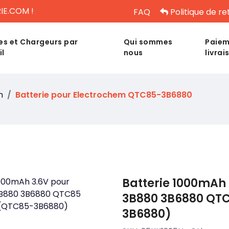
IE.COM !
FAQ
Politique de re
es et Chargeurs par
Qui sommes
Paiem
il
nous
livrai
m
Batterie pour Electrochem QTC85-3B6880
Batterie 1000mAh 
3B880 3B6880 QT
3B6880)