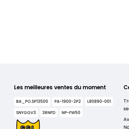
Les meilleures ventes du moment
C
Tr
BA_PO.SP13500
PA-1900-2P2
L80890-001
se
SNYGGV3
3RNFD
NP-FW50
s
Av
No