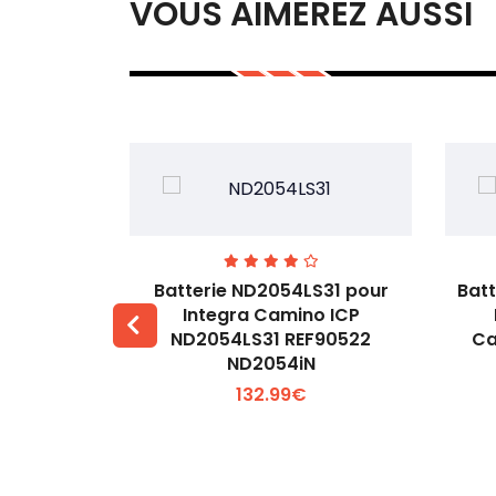
VOUS AIMEREZ AUSSI
ur Lee &
Batterie ND2054LS31 pour
Bat
ech m7 YK-
Integra Camino ICP
ND2054LS31 REF90522
Ca
 +
Voir plus +
ND2054iN
132.99€