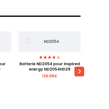
our
Batterie ND2054 pour Inspired
Batteri
0
energy ND2054HD29
Baxter 
136.99€
Voir plus +