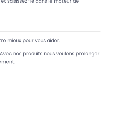
e et saisissez-le dans le moteur de
tre mieux pour vous aider.
. Avec nos produits nous voulons prolonger
nement.