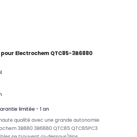
t pour Electrochem QTC85-3B6880
l
n
arantie limitée - 1 an
haute qualité avec une grande autonomie
ctrochem 3B880 3B6880 QTC85 QTC85PC3
bles se trouvent ci-dessous)Nos