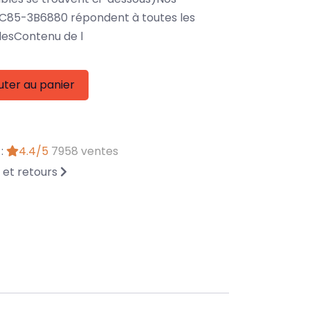
C85-3B6880 répondent à toutes les
lesContenu de l
uter au panier
 :
4.4/5
7958 ventes
n et retours