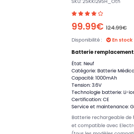
SKU:
25KK1295H_Oth
99.99€
124.99€
Disponibilité :
En stock
Batterie remplacemen
État:
Neuf
Catégorie:
Batterie Médica
Capacité:
1000mAh
Tension:
3.6V
Technologie batterie:
Li-io
Certification:
CE
Service et maintenance:
G
Batterie rechargeable de 
et compatible avec Ele
(tous les modèles compati