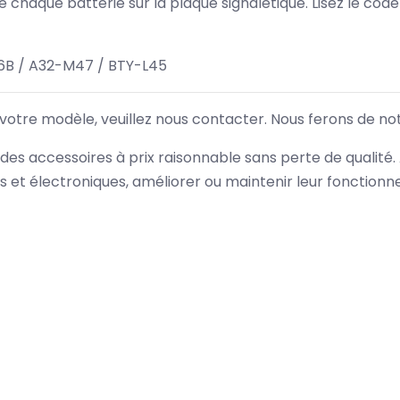
 de chaque batterie sur la plaque signalétique. Lisez le cod
B / A32-M47 / BTY-L45
 votre modèle, veuillez nous contacter. Nous ferons de no
des accessoires à prix raisonnable sans perte de qualité
es et électroniques, améliorer ou maintenir leur fonction