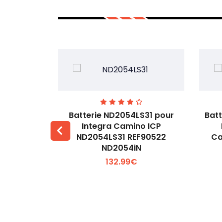
ur Lee &
Batterie ND2054LS31 pour
Bat
ech m7 YK-
Integra Camino ICP
ND2054LS31 REF90522
Ca
 +
Voir plus +
ND2054iN
132.99€