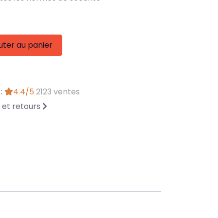
uter au panier
 :
4.4/5
2123 ventes
n et retours