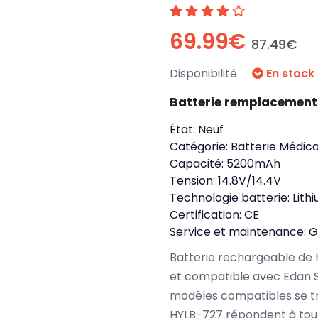
69.99€
87.49€
Disponibilité :
En stock
Batterie remplacement
État:
Neuf
Catégorie:
Batterie Médica
Capacité:
5200mAh
Tension:
14.8V/14.4V
Technologie batterie:
Lith
Certification:
CE
Service et maintenance:
G
Batterie rechargeable de 
et compatible avec Edan S
modèles compatibles se t
HYLB-727 répondent à tout