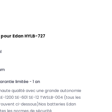
 pour Edan HYLB-727
l
ium
arantie limitée - 1 an
haute qualité avec une grande autonomie
E-1200 SE-601 SE-12 TWSLB-004 (tous les
rouvent ci-dessous)Nos batteries Edan
es les normes de sécurité