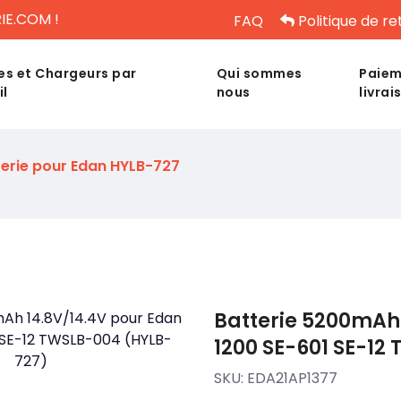
IE.COM !
FAQ
Politique de re
es et Chargeurs par
Qui sommes
Paiem
il
nous
livrai
terie pour Edan HYLB-727
Batterie 5200mAh 
1200 SE-601 SE-12
SKU:
EDA21AP1377