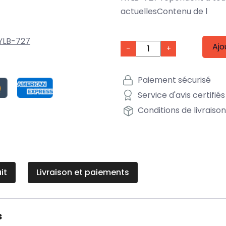
actuellesContenu de l
YLB-727
Ajo
-
+
Paiement sécurisé
Service d'avis certifiés
Conditions de livraiso
it
Livraison et paiements
s