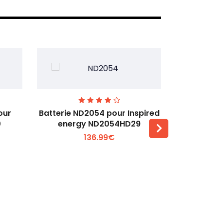
our
Batterie ND2054 pour Inspired
Batteri
0
energy ND2054HD29
Baxter 
136.99€
Voir plus +