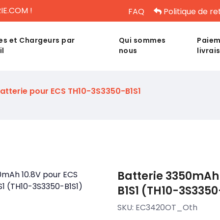
IE.COM !
FAQ
Politique de re
es et Chargeurs par
Qui sommes
Paiem
il
nous
livrai
atterie pour ECS TH10-3S3350-B1S1
Batterie 3350mAh 
B1S1 (TH10-3S3350
SKU:
EC3420OT_Oth