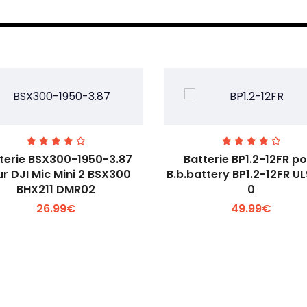
terie BSX300-1950-3.87
Batterie BP1.2-12FR p
r DJI Mic Mini 2 BSX300
B.b.battery BP1.2-12FR U
BHX211 DMR02
0
Voir plus +
Voir plus +
26.99€
49.99€