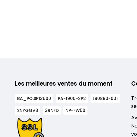
Les meilleures ventes du moment
C
Tr
BA_PO.SP13500
PA-1900-2P2
L80890-001
se
SNYGGV3
3RNFD
NP-FW50
s
Av
No
vo