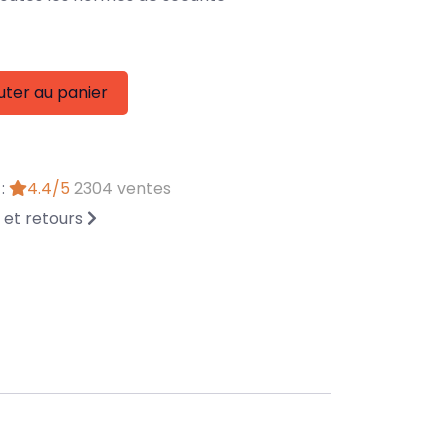
uter au panier
 :
4.4/5
2304 ventes
n et retours