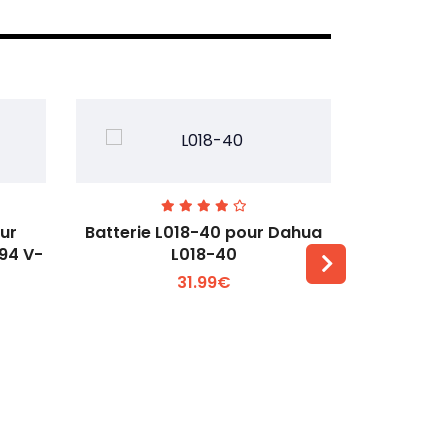
our
Batterie L018-40 pour Dahua
Batteri
L94 V-
L018-40
pour DJ
31.99€
Voir plus +