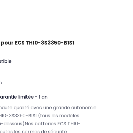
 pour ECS TH10-3S3350-B1S1
tible
n
arantie limitée - 1 an
haute qualité avec une grande autonomie
10-3S3350-B1S1 (tous les modèles
i-dessous)Nos batteries ECS TH10-
outes les normes de sécurité