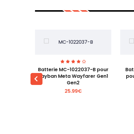
T-A pour
Batterie MC-1022037-B pour
Bat
43MT-A
Rayban Meta Wayfarer Gen1
pou
Gen2
 +
Voir plus +
25.99€