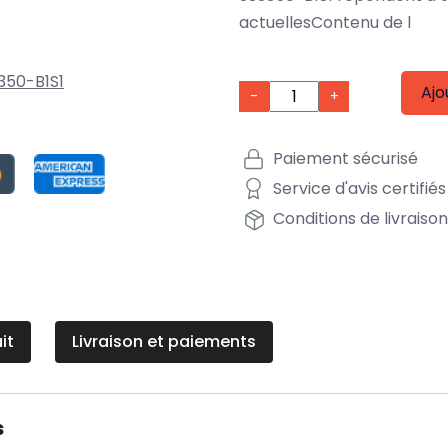
actuellesContenu de l
350-B1S1
Ajo
-
+
Paiement sécurisé
Service d'avis certifiés
Conditions de livraiso
it
Livraison et paiements
s