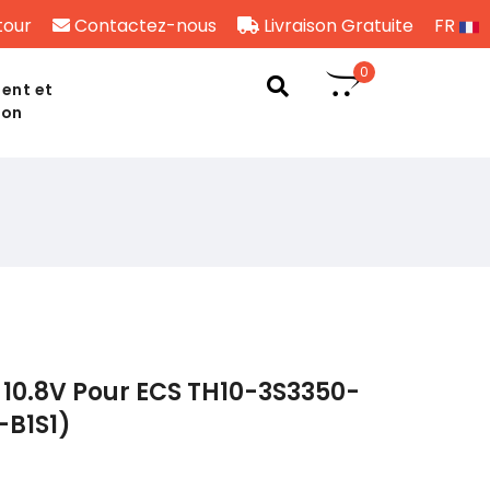
tour
Contactez-nous
Livraison Gratuite
FR
0
ent et
son
10.8V Pour ECS TH10-3S3350-
-B1S1)