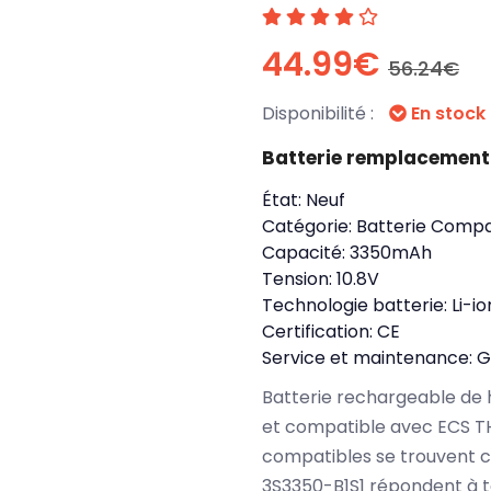
44.99€
56.24€
Disponibilité :
En stock
Batterie remplacement
État:
Neuf
Catégorie:
Batterie Compa
Capacité:
3350mAh
Tension:
10.8V
Technologie batterie:
Li-io
Certification:
CE
Service et maintenance:
G
Batterie rechargeable de 
et compatible avec ECS TH
compatibles se trouvent c
3S3350-B1S1 répondent à t