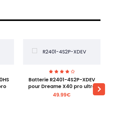
00HS
Batterie R2401-4S2P-XDEV
Batteri
pro
pour Dreame X40 pro ultra
pour
49.99€
Voir plus +