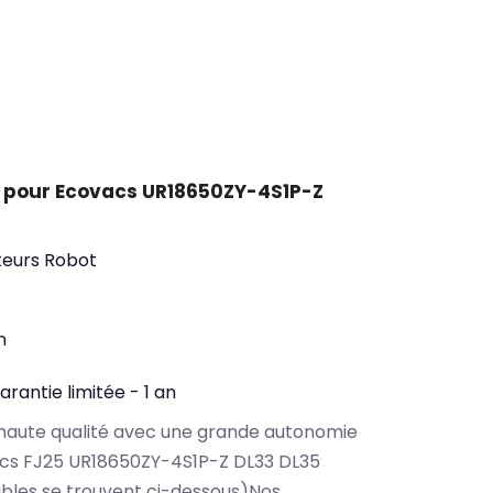
 pour Ecovacs UR18650ZY-4S1P-Z
teurs Robot
n
arantie limitée - 1 an
haute qualité avec une grande autonomie
cs FJ25 UR18650ZY-4S1P-Z DL33 DL35
bles se trouvent ci-dessous)Nos