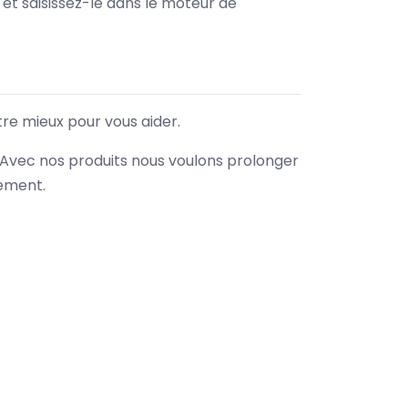
e et saisissez-le dans le moteur de
tre mieux pour vous aider.
. Avec nos produits nous voulons prolonger
nement.