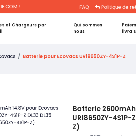
IE.COM !
FAQ
Politique de re
es et Chargeurs par
Qui sommes
Paiem
il
nous
livrai
covacs
Batterie pour Ecovacs UR18650ZY-4S1P-Z
Batterie 2600mAh 
UR18650ZY-4S1P-Z
Z)