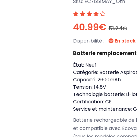
SKU:
EC7651MAY_Oth
40.99€
51.24€
Disponibilité :
En stock
Batterie remplacement
État:
Neuf
Catégorie:
Batterie Aspira
Capacité:
2600mAh
Tension:
14.8V
Technologie batterie:
Li-io
Certification:
CE
Service et maintenance:
G
Batterie rechargeable de 
et compatible avec Ecova
(tous les modèles compati