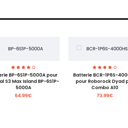
erie BP-6S1P-5000A pour
Batterie BCR-1P6S-40
l S3 Max Island BP-6S1P-
pour Roborock Dyad 
5000A
Combo A10
Voir plus +
Voir plus +
64.99€
73.99€