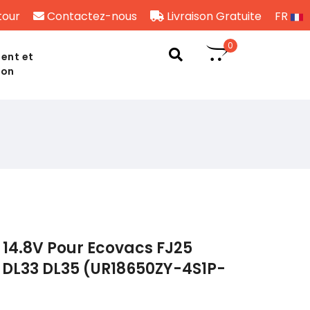
tour
Contactez-nous
Livraison Gratuite
FR
0
ent et
son
14.8V Pour Ecovacs FJ25
 DL33 DL35 (UR18650ZY-4S1P-