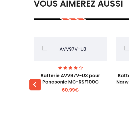
VOUS AIMEREZ AUSSI
-2600-4S1P
Batterie AVV97V-U3 pour
Batt
8650CH-
Panasonic MC-RSF100C
Narwa
 vacuum
60.99€
 +
Voir plus +