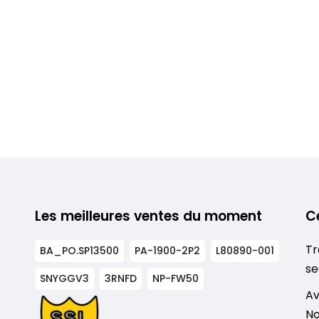
Les meilleures ventes du moment
C
Tr
BA_PO.SP13500
PA-1900-2P2
L80890-001
se
SNYGGV3
3RNFD
NP-FW50
s
Av
No