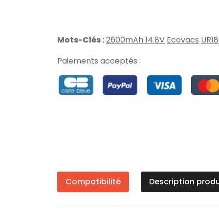
Mots-Clés :
2600mAh 14.8V
Ecovacs
UR18
Paiements acceptés :
Compatibilité
Description produ