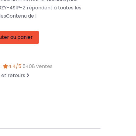
0ZY-4S1P-Z répondent à toutes les
lesContenu de l
uter au panier
 :
4.4/5
5408 ventes
n et retours