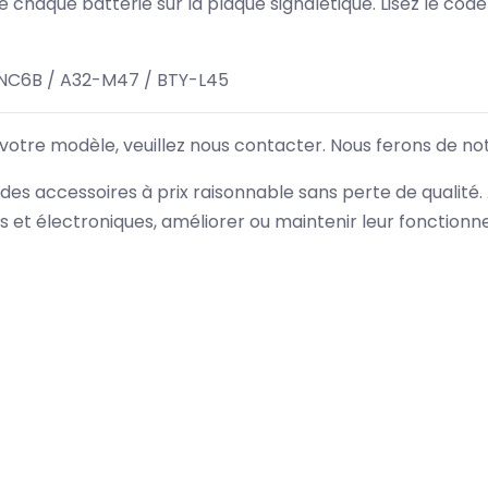
 de chaque batterie sur la plaque signalétique. Lisez le cod
NC6B / A32-M47 / BTY-L45
 votre modèle, veuillez nous contacter. Nous ferons de no
des accessoires à prix raisonnable sans perte de qualité
es et électroniques, améliorer ou maintenir leur fonction