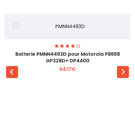
Batterie PMNN4493D pour Motorola P8668
GP328D+ DP4400
64.17€
Voir plus +