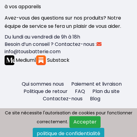
à vos appareils
Avez-vous des questions sur nos produits? Notre
équipe de service se fera un plaisir de vous aider.
Du lundi au vendredi de 9h à 18h
Besoin d’un conseil ? Contactez-nous :
info@tousbatterie.com
Medium
|
Substack
Qui sommes nous
Paiement et livraison
Politique de retour
FAQ
Plan du site
Contactez-nous
Blog
Ce site nécessite l'autorisation de cookies pour fonctionner
Ce site nécessite l'autorisation de cookies pour fonctionner
Accepter
Accepter
correctement.
correctement.
Copyright © 2026 - Tous droit réservés
politique de confidentialité
politique de confidentialité
Tousbatterie.com