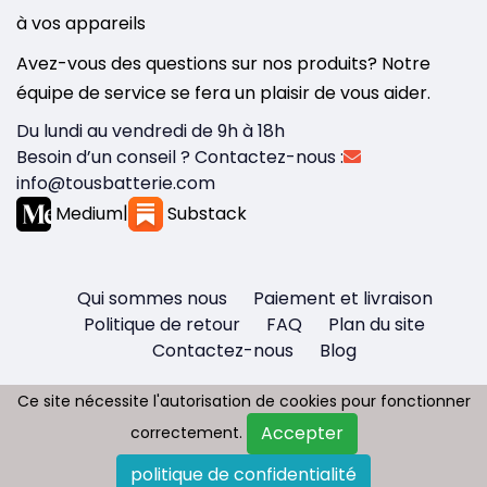
à vos appareils
Avez-vous des questions sur nos produits? Notre
équipe de service se fera un plaisir de vous aider.
Du lundi au vendredi de 9h à 18h
Besoin d’un conseil ? Contactez-nous :
info@tousbatterie.com
Medium
|
Substack
Qui sommes nous
Paiement et livraison
Politique de retour
FAQ
Plan du site
Contactez-nous
Blog
Ce site nécessite l'autorisation de cookies pour fonctionner
Ce site nécessite l'autorisation de cookies pour fonctionner
Accepter
Accepter
correctement.
correctement.
Copyright © 2026 - Tous droit réservés
politique de confidentialité
politique de confidentialité
Tousbatterie.com