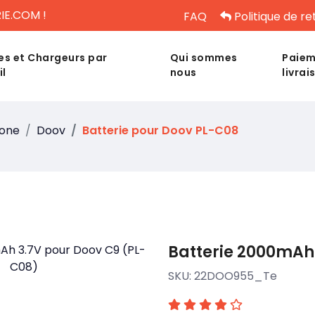
IE.COM !
FAQ
Politique de re
es et Chargeurs par
Qui sommes
Paiem
il
nous
livrai
hone
Doov
Batterie pour Doov PL-C08
Batterie 2000mAh 
SKU:
22DOO955_Te