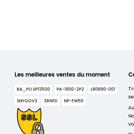
Les meilleures ventes du moment
C
Tr
BA_PO.SP13500
PA-1900-2P2
L80890-001
se
SNYGGV3
3RNFD
NP-FW50
s
Av
No
vo