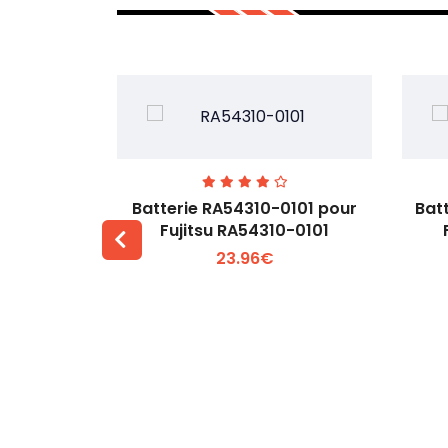
7EGW pour
Batterie RA54310-0101 pour
Bat
D
Fujitsu RA54310-0101
23.96€
 +
Voir plus +