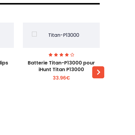
lips
Batterie Titan-P13000 pour
Batterie 
iHunt Titan P13000
33.96€
Voir plus +