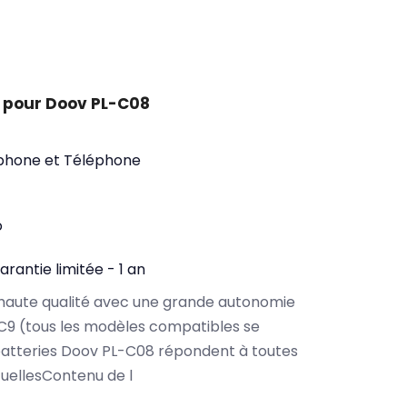
 pour Doov PL-C08
phone et Téléphone
o
arantie limitée - 1 an
haute qualité avec une grande autonomie
C9 (tous les modèles compatibles se
batteries Doov PL-C08 répondent à toutes
tuellesContenu de l