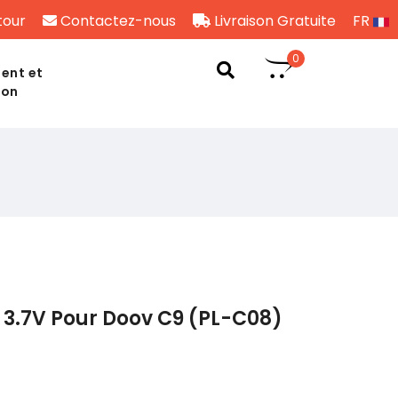
tour
Contactez-nous
Livraison Gratuite
FR
0
ent et
son
3.7V Pour Doov C9 (PL-C08)