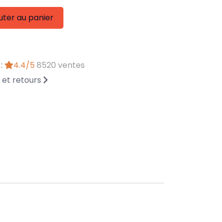
uter au panier
 :
4.4/5
8520 ventes
n et retours