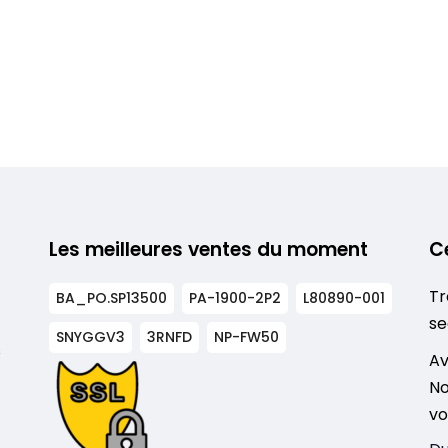
Les meilleures ventes du moment
C
Tr
BA_PO.SP13500
PA-1900-2P2
L80890-001
se
SNYGGV3
3RNFD
NP-FW50
s
Av
No
vo