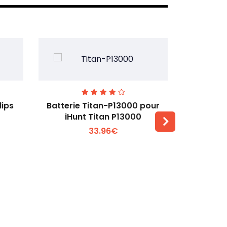
lips
Batterie Titan-P13000 pour
Batterie 
iHunt Titan P13000
33.96€
Voir plus +