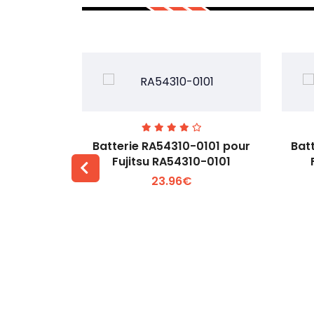
7EGW pour
Batterie RA54310-0101 pour
Bat
D
Fujitsu RA54310-0101
23.96€
 +
Voir plus +