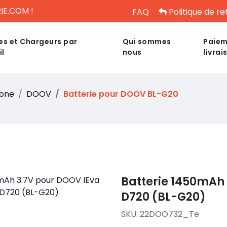
IE.COM !
FAQ
Politique de re
es et Chargeurs par
Qui sommes
Paiem
il
nous
livrai
hone
DOOV
Batterie pour DOOV BL-G20
Batterie 1450mAh 
D720 (BL-G20)
SKU:
22DOO732_Te