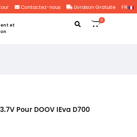
tour
Contactez-nous
Livraison Gratuite
FR
0
ent et
son
3.7V Pour DOOV IEva D700