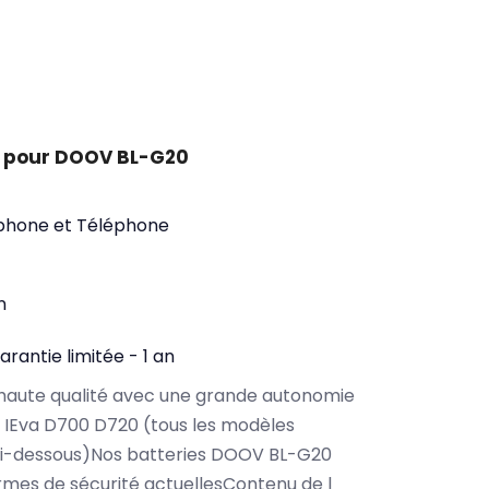
t pour DOOV BL-G20
phone et Téléphone
n
arantie limitée - 1 an
haute qualité avec une grande autonomie
IEva D700 D720 (tous les modèles
ci-dessous)Nos batteries DOOV BL-G20
rmes de sécurité actuellesContenu de l