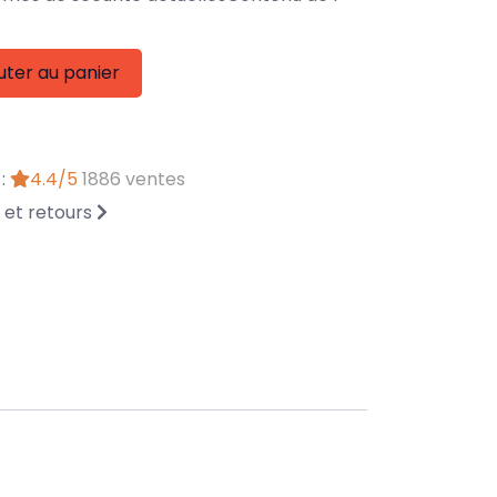
uter au panier
 :
4.4/5
1886 ventes
n et retours