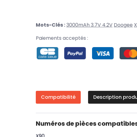
Mots-Clés :
3000mAh 3.7V 4.2V
Doogee
X
Paiements acceptés :
Compatibilité
Description produ
Numéros de pièces compatible
X90