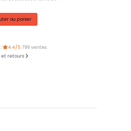
uter au panier
 :
4.4/5
799 ventes
n et retours