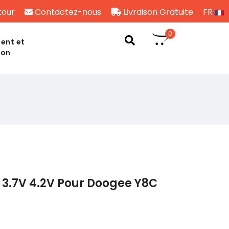
tour
Contactez-nous
Livraison Gratuite
FR
0
ent et
son
 3.7V 4.2V Pour Doogee Y8C