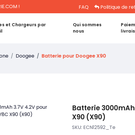
IE.COM !
FAQ
Politique de re
es et Chargeurs par
Qui sommes
Paiem
il
nous
livrai
hone
Doogee
Batterie pour Doogee X90
Batterie 3000mAh
X90 (X90)
SKU:
ECN12592_Te