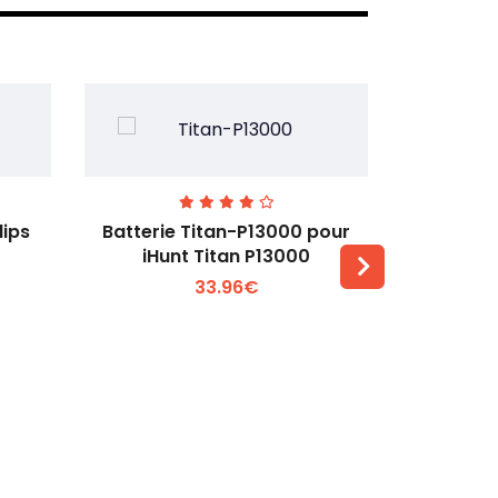
lips
Batterie Titan-P13000 pour
Batterie 
iHunt Titan P13000
33.96€
Voir plus +