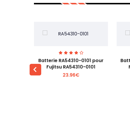
7EGW pour
Batterie RA54310-0101 pour
Bat
D
Fujitsu RA54310-0101
23.96€
 +
Voir plus +