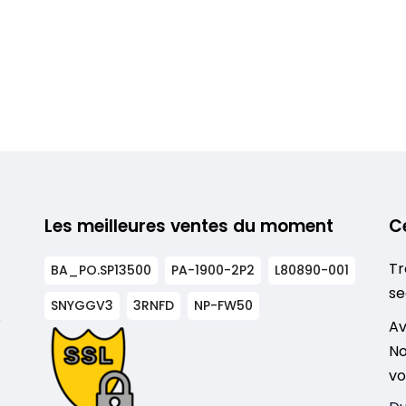
Les meilleures ventes du moment
C
Tr
BA_PO.SP13500
PA-1900-2P2
L80890-001
se
SNYGGV3
3RNFD
NP-FW50
s
Av
No
vo