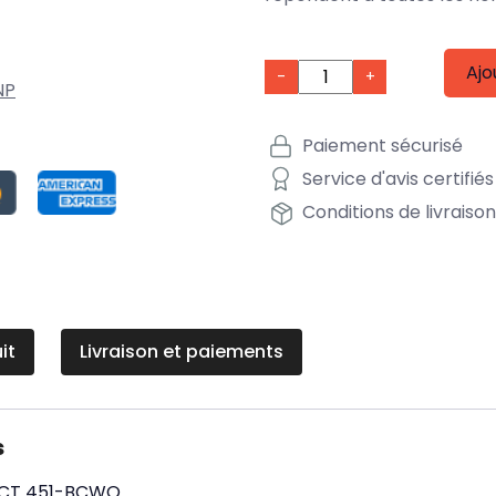
Ajo
-
+
NP
Paiement sécurisé
Service d'avis certifiés
Conditions de livraiso
it
Livraison et paiements
s
CT
451-BCWQ