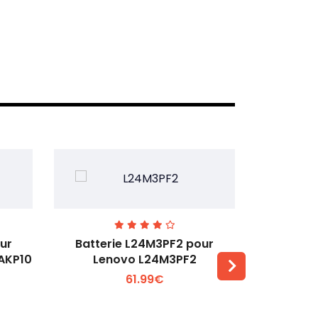
ur
Batterie L24M3PF2 pour
Batter
6AKP10
Lenovo L24M3PF2
Lenovo Th
61.99€
Voir plus +