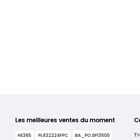
Les meilleures ventes du moment
C
Tr
HE365
PL432224FPC
BA_PO.SP13500