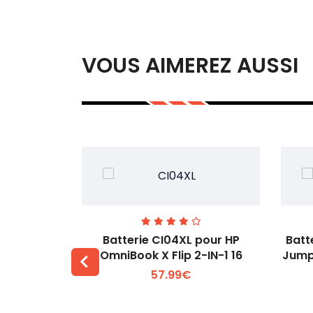
VOUS AIMEREZ AUSSI
74 pour
Batterie CI04XL pour HP
Batt
-1 Gen 5
OmniBook X Flip 2-IN-1 16
Jump
57.99€
 +
Voir plus +