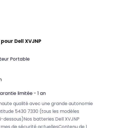
 pour Dell XVJNP
teur Portable
n
arantie limitée - 1 an
haute qualité avec une grande autonomie
atitude 5430 7330 (tous les modèles
i-dessous)Nos batteries Dell XVJNP
rmes de sécurité actuellesContenu de l