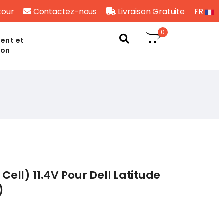
tour
Contactez-nous
Livraison Gratuite
FR
0
ent et
son
Cell) 11.4V Pour Dell Latitude
)