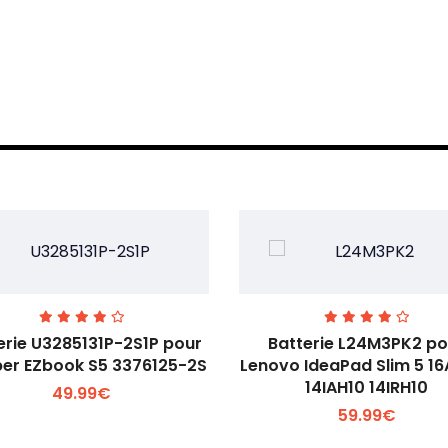
erie U3285131P-2S1P pour
Batterie L24M3PK2 po
er EZbook S5 3376125-2S
Lenovo IdeaPad Slim 5 1
14IAH10 14IRH10
49.99€
Voir plus +
Voir plus +
59.99€