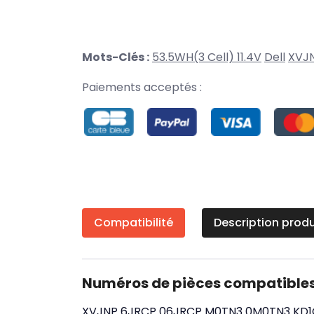
Mots-Clés :
53.5WH(3 Cell) 11.4V
Dell
XVJ
Paiements acceptés :
Compatibilité
Description produ
Numéros de pièces compatible
XVJNP
6JRCP
06JRCP
M0TN3
0M0TN3
KD1