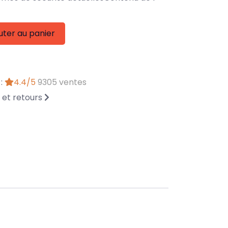
uter au panier
 :
4.4/5
9305 ventes
n et retours