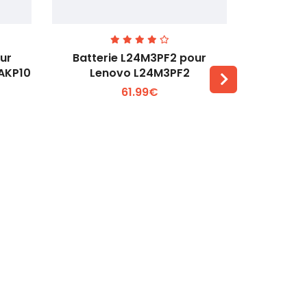
ur
Batterie L24M3PF2 pour
Batter
6AKP10
Lenovo L24M3PF2
Lenovo Th
61.99€
Voir plus +