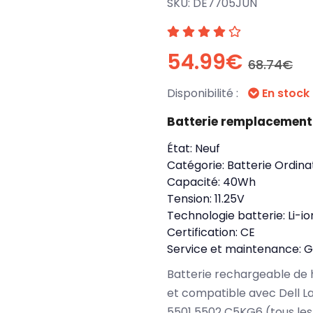
SKU:
DE7705JUN
54.99€
68.74€
Disponibilité :
En stock
Batterie remplacement 
État:
Neuf
Catégorie:
Batterie Ordina
Capacité:
40Wh
Tension:
11.25V
Technologie batterie:
Li-io
Certification:
CE
Service et maintenance:
G
Batterie rechargeable de 
et compatible avec Dell L
5501 5502 C5KG6 (tous les