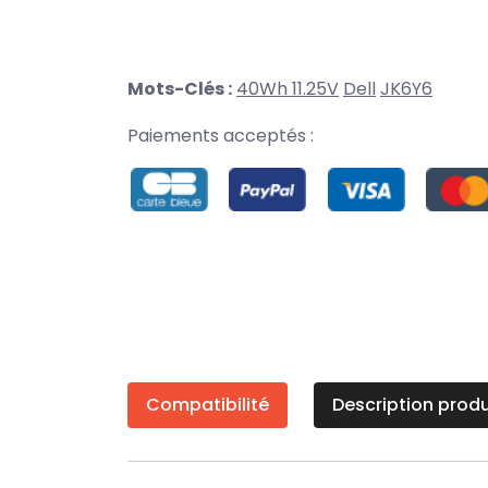
Mots-Clés :
40Wh 11.25V
Dell
JK6Y6
Paiements acceptés :
Compatibilité
Description produ