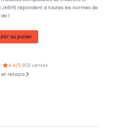
l JK6Y6 répondent à toutes les normes de
de l
uter au panier
 :
4.4/5
9131 ventes
n et retours