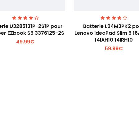
erie U3285131P-2S1P pour
Batterie L24M3PK2 po
er EZbook S5 3376125-2S
Lenovo IdeaPad Slim 5 1
14IAH10 14IRH10
49.99€
Voir plus +
Voir plus +
59.99€