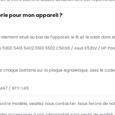
rie pour mon appareil ?
lement situé au bas de l'appareil, le lit et le saisit dan
ro 5300 5401 5402 5501 5502 C5KG6 / Asus K53SV / HP Pav
 de chaque batterie sur la plaque signalétique. Lisez le cod
M47 / BTY-L45
 votre modèle, veuillez nous contacter. Nous ferons de no
des accessoires à prix raisonnable sans perte de qualité