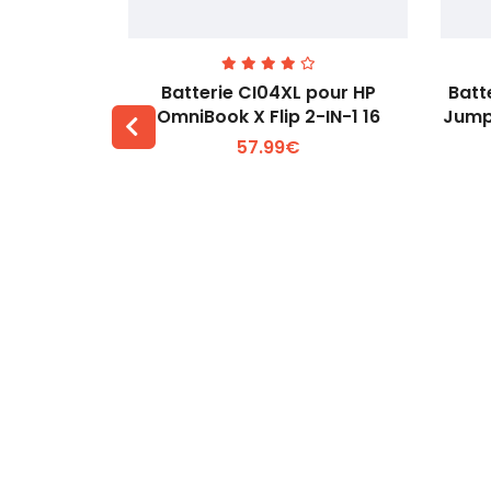
74 pour
Batterie CI04XL pour HP
Batt
-1 Gen 5
OmniBook X Flip 2-IN-1 16
Jump
57.99€
 +
Voir plus +