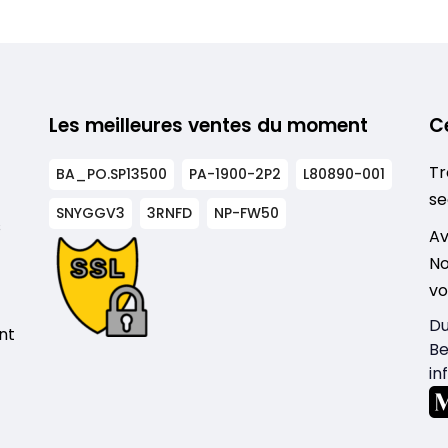
Les meilleures ventes du moment
C
Tr
BA_PO.SP13500
PA-1900-2P2
L80890-001
se
SNYGGV3
3RNFD
NP-FW50
s
Av
No
vo
Du
nt
Be
in