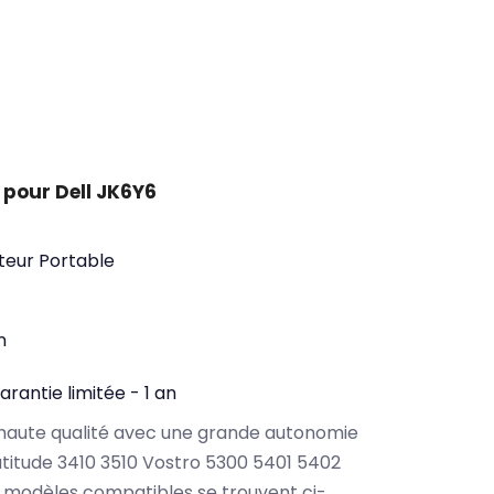
pour Dell JK6Y6
teur Portable
n
arantie limitée - 1 an
haute qualité avec une grande autonomie
atitude 3410 3510 Vostro 5300 5401 5402
 modèles compatibles se trouvent ci-